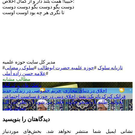
حبیبا! همت بلند دار و از کمال اخلاص:
دوست بگو دوست بگو دوست دوست
تا نگری هر چه بود اوست اوست
مدیر کل سایت حوزه علمیه
تازیانه سلوک
#
حوزه علمیه حضرت ابوطالب
#
سلوک رمضانی
#
#
علامه حسن زاده آملی
مطالب مشابه
راهکارهای ترک گناه
اخلاق در دنیای مجازی، حریم خصوصی در زندگی جدید
فرانک کیرک‌ پاتریک: نقش اخلاق دینی در حوزۀ سیاست اجتماعی
بخوانید: طلبه یا دانشجو چگونه جاهل می شوند؟! / نظر آیت الله
جوادی آملی
دیدگاهتان را بنویسید
نشانی ایمیل شما منتشر نخواهد شد.
بخش‌های موردنیاز