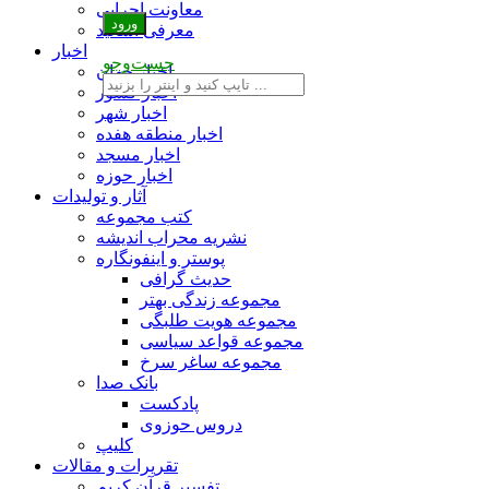
معاونت اجرایی
معرفی اساتید
اخبار
جست‌وجو
اخبار جهان
اخبار کشور
اخبار شهر
اخبار منطقه هفده
اخبار مسجد
اخبار حوزه
آثار و تولیدات
کتب مجموعه
نشریه محراب اندیشه
پوستر و اینفونگاره
حدیث گرافی
مجموعه زندگی بهتر
مجموعه هویت طلبگی
مجموعه قواعد سیاسی
مجموعه ساغر سرخ
بانک صدا
پادکست
دروس حوزوی
کلیپ
تقریرات و مقالات
تفسیر قرآن کریم