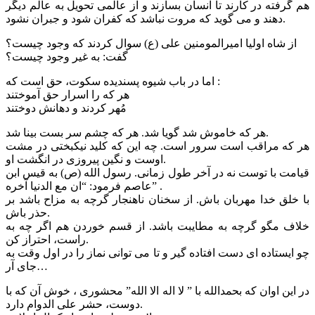
هم گرفته در کارند تا انسان بسازند و از عالمی تحویل به عالم دیگر
دهند و می گوید که مروت نباشد که کفران شود و جبران نشود.
از شاه اولیا امیرالمومنین علی (ع) سوال کردند که وجود چیست؟
گفت: به غیر وجود چیست؟
اما در باب شیوه پسندیده سکوت، حق است که :
هر که را اسرار حق آموختند
مُهر کردند و دهانش دوختند
هر که خاموش شد گویا شد. هر که چشم سر بست بینا شد.
هر که مراقب است سرور است. چه این که کلید نیکبختی در مشت
اوست و نگین پیروزی در انگشت او.
قیامت با توست نه در آخر طول زمانی. رسول الله (ص) به قیس ابن
عاصم فرمود: “ان مع الدنیا آخره” .
با خلق خدا مهربان باش. از سخنان ناهنجار گرچه به مزاح باشد بر
حذر باش.
خلاف مگو گرچه به مطایبت باشد. از قسم خوردن هم اگر چه به
راست، احتراز کن.
چو ایستاده ای دست افتاده گیر و تا می توانی نماز را در اول وقت به
جای آر…
در این اوان که بحمدالله با ” لا اله الا الله” محشوری ، خوش آن که با
دوست، حشر علی الدوام دارد.