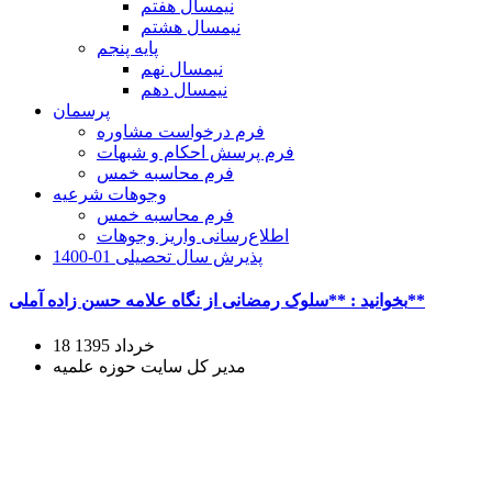
نیمسال هفتم
نیمسال هشتم
پایه پنجم
نیمسال نهم
نیمسال دهم
پرسمان
فرم درخواست مشاوره
فرم پرسش احکام و شبهات
فرم محاسبه خمس
وجوهات شرعیه
فرم محاسبه خمس
اطلاع‌رسانی واریز وجوهات
پذیرش سال تحصیلی 01-1400
بخوانید : **سلوک رمضانی از نگاه علامه حسن زاده آملی**
18 خرداد 1395
مدیر کل سایت حوزه علمیه