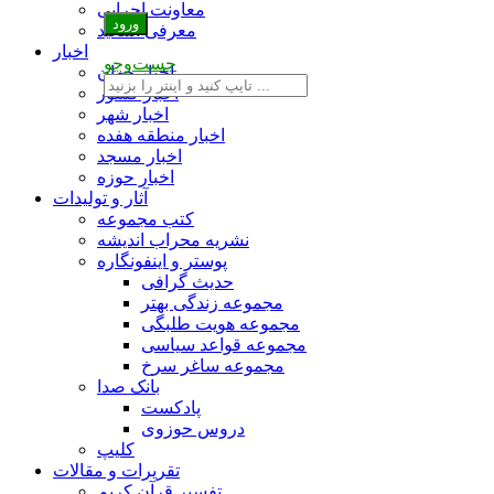
معاونت اجرایی
معرفی اساتید
اخبار
جست‌وجو
اخبار جهان
اخبار کشور
اخبار شهر
اخبار منطقه هفده
اخبار مسجد
اخبار حوزه
آثار و تولیدات
کتب مجموعه
نشریه محراب اندیشه
پوستر و اینفونگاره
حدیث گرافی
مجموعه زندگی بهتر
مجموعه هویت طلبگی
مجموعه قواعد سیاسی
مجموعه ساغر سرخ
بانک صدا
پادکست
دروس حوزوی
کلیپ
تقریرات و مقالات
تفسیر قرآن کریم