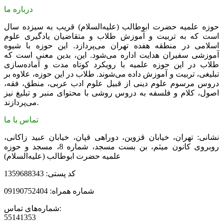
درباره ما
حوزه علمیه حضرت ابوطالب (علیه‌السلام) قریب به سیزده سال
است که به تربیت و آموزش طلاب و متقاضیان یادگیری علوم
اسلامی در منطقه هفده تهران می‌پردازد. این حوزه با شیوه
آموزشی سفیران هدایت اداره می‌شود. این، بدین معنی است که
طلاب در این حوزه علمیه با رویکرد کوتاه مدت و آماده‌سازی
تبلیغی، تربیت و آموزش داده می‌شوند. طلاب در این حوزه، علاوه بر
دروس مرسوم علوم دینی از قبیل علوم ادب عربی، منطق، فقه،
اصول، کلام و فلسفه به دروس روشی با محتوای منبر و تبلیغ نیز
می‌پردازند.
تماس با ما
نشانی: تهران، خیابان قزوین، دوراهی قپان، خیابان عبید زاکانی،
روبروی کانون میثم، بن بست مسجد، شماره 8، مسجد و حوزه
علمیه حضرت ابوطالب (علیه‌السلام)
کد پستی: 1359688343
شماره همراه: 09190752404
شماره‌های تماس:
55141353