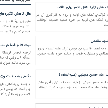
ک های اولیه هلال احمر برای طلاب
علل کاهش انگیزه‌های
 فراگیری کمک های اولیه و لزوم به کار گیری آن در
ه کمک های اولیه در حوزه علمیه حضرت ابوطالب
متن زیر برگرفته از مص
مت
نژاد رودسری (استاد،
انجمن تعلیم و تربیت حو
مشهد مقدس
نیت ادا و قضا در نماز
 و به لطف آقا علی بن موسی الرضا علیه السلام اردوی
کاری و مشارکت طلاب و اساتید حوزه علمیه حضرت
مسأله ۶ ـ ‏‏وقتی 
می شود، مانند عنوان‏‎ ‎‏نماز
امام حسن مجتبی (علیه‌السلام)
نگاهی به حدیث ولایت
مام حسن مجتبی (علیه‌السلام) با نوای آقای ملکی
از جمله رویدادهای تار
مورخه هشتم اردیبهشت ماه ۱۴۰۰ مسجد و حوزه علمیه حضرت ابوطالب
الاسلامی به جا آورد که 