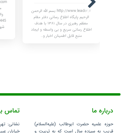
م
http://www.leader.ir بسم الله الرحمن
www.imam-khomeini.com اين
وا
الرحیم پایگاه اطلاع رسانی دفتر مقام
د انديشه
معظم رهبری در سال ۱۳۸۱ با هدف
، نشر و
اطلاع رسانی سریع و بی واسطه و ایجاد
دن اسلامی
منبع قابل اطمینان اخبار و…
های اصیل…
درباره ما
تماس با
حوزه علمیه حضرت ابوطالب (علیه‌السلام)
نشانی: تهر
قریب به سیزده سال است که به تربیت و
خیابان عبید