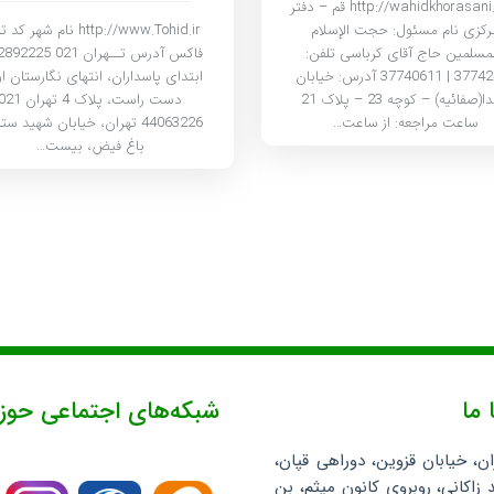
http://wahidkhorasani.com قم – دفتر
http://www.Tohid.ir نام شهر 
رکزی نام مسئول: حجت الإسلام
لمسلمین حاج آقای کرباسی تلفن:
ابتدای پاسداران، انتهای نگارستان او
37742445 | 37740611 آدرس: خیابان
دست راست، پلاک 4 تهران 1
شهدا(صفائیه) – کوچه 23 – پلاک 21
44063226 تهران، خیابان شهید ست
ساعت مراجعه: از ساعت…
باغ فیض، بیست…
 ما
شبکه‌های اجتماعی حوز
ان، خیابان قزوین، دوراهی قپان،
 زاکانی، روبروی کانون میثم، بن