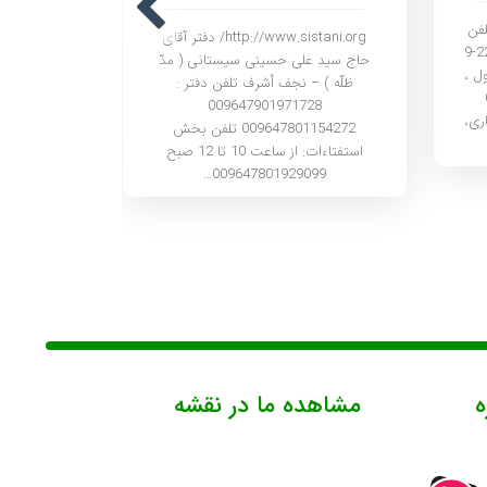
کد تلفن
http://www.sistani.org/ دفتر آقای
فاکس آدرس تــهران 021 22892225-9
رساني دفت
حاج سید علی حسینی سیستانی ( مدّ
ل ،
صافي گلپا
ظلّه ) – نجف أشرف تلفن دفتر :
02
009647901971728
اری،
009647801154272 تلفن بخش
ک
استفتاءات: از ساعت 10 تا 12 صبح
009647801929099…
ه
مشاهده ما در نقشه