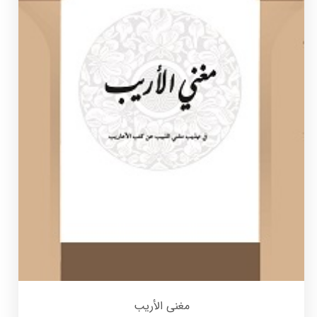
مغنی الأریب