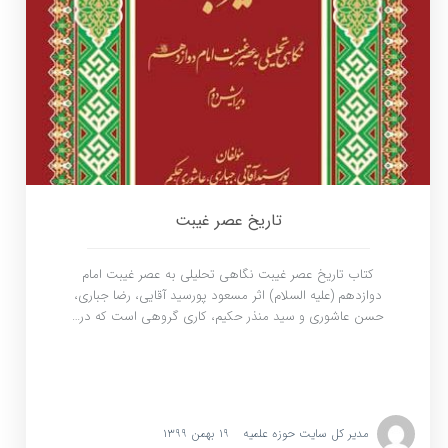
تاریخ عصر غیبت
کتاب تاریخ عصر غیبت نگاهى تحليلى به عصر غيبت امام
دوازدهم (علیه السلام) اثر مسعود پورسيد آقايى، رضا جبارى،
حسن عاشورى و سيد منذر حكيم، كارى گروهى است كه در…
مدیر کل سایت حوزه علمیه
۱۹ بهمن ۱۳۹۹