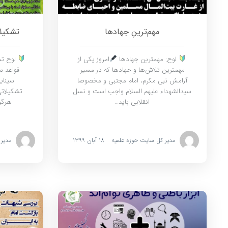
مهم‌ترینِ جهادها
تشکیلا
لوح: مهمترین جهادها
امروز یکی از
لوح تش
مهمترین تلاش‌ها و جهادها که در مسیر
قواعد 
آرامش نبی مکرم، امام مجتبی و مخصوصا
سینای
سیدالشهداء علیهم السلام واجب است و نسل
تشکیلاتی
انقلابی باید…
هرگو
مدیر کل سایت حوزه علمیه
۱۸ آبان ۱۳۹۹
مدیر 