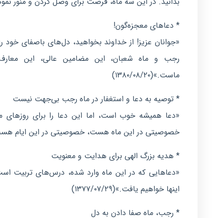
بدانید. در این سه ماه، فرصت برای وصل کردن و منور نمودن دل‌
* دعاهای معجزه‌گون!
«جوانان عزیز! از خداوند بخواهید، دل‌های باصفای خود را 
رجب و ماه شعبان، این مضامین عالی، این معارف رق
ماست.»(۱۳۸۰/۰۸/۲۰)
* توصیه به دعا و استغفار در ماه رجب بی‌جهت نیست
«دعا همیشه خوب است، اما این دعا را برای روزهای ما
خصوصیتی در این ماه هست، خصوصیتی در این ایام هست؛ از این
* هدیه بزرگ الهی برای هدایت و معنویت
«دعاهایی که در این ماه وارد شده، درس‌های تربیت است. ا
اینها خواهیم یافت.»(۱۳۷۷/۰۷/۲۹)
* رجب، ماه صفا دادن به دل