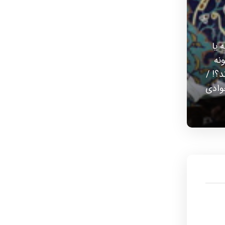
 یا
نه
؟! /
جوادی