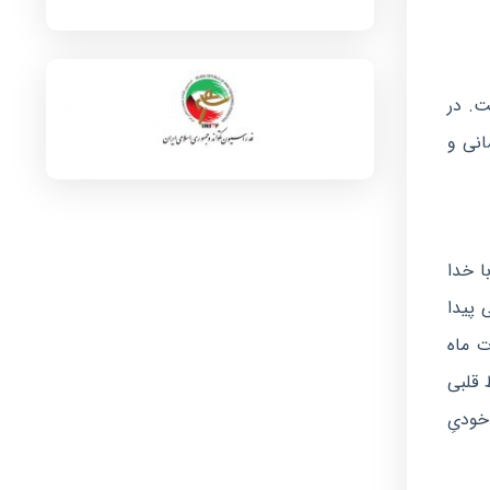
ت. در
انی و
ا خدا
 پیدا
نویت را باید روزبه‌روز زیاد کرد.»(۱۳۷۷/۰۷/۲۹) «برکات ماه
 قلبی
خودیِ