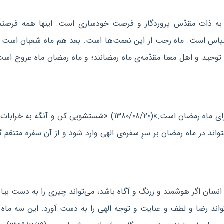
به ذات مقدّس پروردگار و فرصت خودسازی است. اینها همه فرصتند
اس است. ماه رجب از این نعمت‌ها است. بعد هم ماه شعبان است ک
توحید و اهل معنا مقدّمه‌ی ماه رمضانند؛ و ماه رمضان ماه عروج است
«ماه‌های رجب و شعبان، ماه‌های آماده شدن دل انسان برای ماه رمضان است.»(۱۳۸۰/۰۸/۲۰) «شستشویی کن و آنگه
اند در ماه رمضان بر سرِ سفره‌ی الهی وارد شود و از آن سفره متنعّم گ
 انسان اگر هوشمند و زرنگ و آگاه باشد، می‌تواند چیزی را به دست بیاو
اند رضا و لطف و عنایت و توجه الهی را به دست آورد. این سه ماه ر