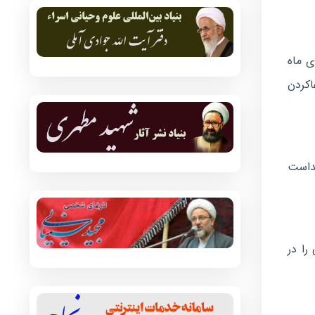
ی ماه
کردن
یداست
را در