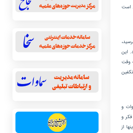
ی است
رسید،
. این
ک وقت
کفین
وات و
فکر و
ها از