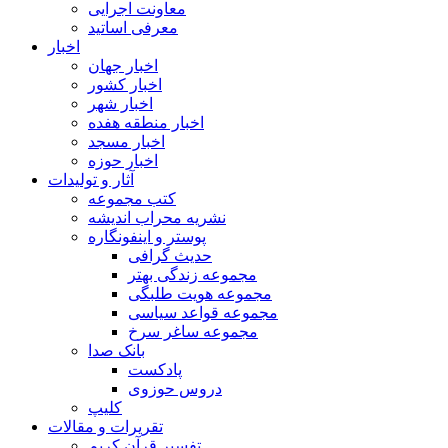
معاونت اجرایی
معرفی اساتید
اخبار
اخبار جهان
اخبار کشور
اخبار شهر
اخبار منطقه هفده
اخبار مسجد
اخبار حوزه
آثار و تولیدات
کتب مجموعه
نشریه محراب اندیشه
پوستر و اینفونگاره
حدیث گرافی
مجموعه زندگی بهتر
مجموعه هویت طلبگی
مجموعه قواعد سیاسی
مجموعه ساغر سرخ
بانک صدا
پادکست
دروس حوزوی
کلیپ
تقریرات و مقالات
تفسیر قرآن کریم