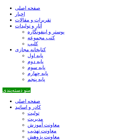
صفحه اصلی
اخبار
تقریرات و مقالات
آثار و تولیدات
پوستر و اینفونگاره
کتب مجموعه
کلیپ
کتابخانه مجازی
پایه اول
پایه دوم
پایه سوم
پایه چهارم
پایه پنجم
منو دسته‌بندی
صفحه اصلی
کادر و اساتید
تولیت
مدیریت
معاونت آموزش
معاونت تهذیب
معاونت پژوهش