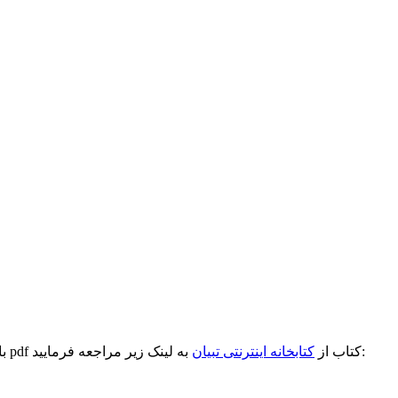
به لینک زیر مراجعه فرمایید:
با ذکر یک صلوات برای سلامتی امام زمان (علیه‌السلام)، جهت دریافت pdf کتاب از
کتابخانه اینترنتی تبیان