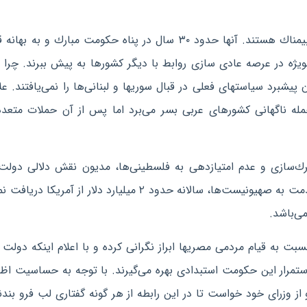
اسراییلی‌ها بیش از همه، از تحولات فعلی مصر نگران و بیمناك هستند. آنها حدود ۳۰ سال در پناه حكومت مبارك و ب
یژه در عرصه عادی سازی روابط با دیگر كشورها به پیش ببرند. چرا ك
 پیشبرد سیاستهای فعلی در قبال سوریها و لبنانی‌ها را نمی‌یافتند. علا
حمله ناگهانی كشورهای عربی بسر می‌برد اما پس از آن حملات متعد
ك‌سازی و عدم امتیازدهی به فلسطینی‌ها، مدیون نقش دلالی دولت
می‌باشد. این در حالی است كه مبارك در ازای این همه خدمت به صهیونیست‌ها، سالانه حدود ۲ میلیارد دلار از آم
ی‌باشد.
ت به قیام مردمی مصریها ابراز نگرانی كرده و با اعلام اینكه دولت 
استمرار این حكومت استبدادی بهره می‌گیرند. با توجه به حساسیت اظه
 وزرای خود خواست تا در این رابطه از هر گونه گفتاری لب فرو بندن