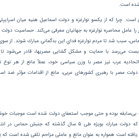
 شده است.
ست. چرا كه از یكسو نوارغزه و دولت اسماعیل هنیه میان اسراییلی
را عامل محاصره نوارغزه به جهانیان معرفی می‌كند. حساسیت دولت 
اس، سبب شد تا مردم نوارغزه فدایِ این بدگمانیِ مبارك شوند. از سوی
‌بست می‌رسد با حمایت و مشكل گشایی مصریها، قادر می‌شود تا 
اتحادیه عرب نیز مصر با وزن سیاسی خود، عملاً مانع از هر نوع 
دولت مصر با رهبری كشورهای عربی، مانع از اقدامات مؤثر ضد اسر
 اخیر مصری‌ها كه طی ۳۰ سال گذشته بی‌سابقه بوده و حتی موجب استعفای دولت شده است موجبات 
گروههای مقاومت فلسطینی را بدنبال داشته است. چرا كه دولت مبارك بویژه طی ۵ سال گذشته كه جنبش حم
 و در ژوئن ۲۰۰۷ بر نوارغزه سیطره یافته است همواره به عنوان مانع و عاملی مزاحم تلقی شده است كه