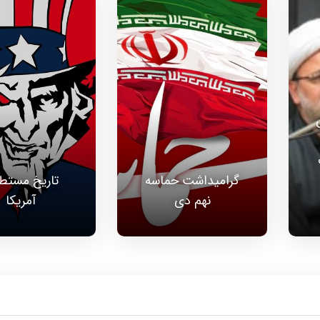
گرامیداشت حماسه
تاریخ مستط
نهم دی
آمریکا