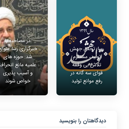
در مصاحبه با
رسا: تحقق جهش
خبرگزاری رسا عنوان
تولید، مستلزم
شد: حوزه های
تلاش بی وقفه
علمیه مانع انحراف
قوای سه گانه در
و آسیب پذیری
رفع موانع تولید
خواص شوند
دیدگاهتان را بنویسید