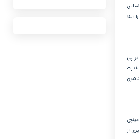
 اساس
را ایفا
در پی
 قدرت
اكنون
مینوی
ری از