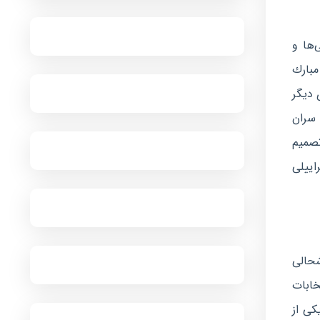
‌ها و
مبارك
 دیگر
سران
تصمیم
اییلی
خوشحالی
اس در انتخابات
 یكی از