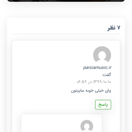
‫۷ نظر
parsiamusic.ir
گفت:
۱۳۹۹-۱۰-۱۰ در ۰۶:۵۹
وای خیلی خوبه ساییتون
پاسخ