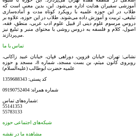
آموزشی سفیران هدایت اداره می‌شود. این، بدین معنی است که
طلاب در این حوزه علمیه با رویکرد کوتاه مدت و آماده‌سازی
تبلیغی، تربیت و آموزش داده می‌شوند. طلاب در این حوزه، علاوه بر
دروس مرسوم علوم دینی از قبیل علوم ادب عربی، منطق، فقه،
اصول، کلام و فلسفه به دروس روشی با محتوای منبر و تبلیغ نیز
می‌پردازند.
تماس با ما
نشانی: تهران، خیابان قزوین، دوراهی قپان، خیابان عبید زاکانی،
روبروی کانون میثم، بن بست مسجد، شماره 8، مسجد و حوزه
علمیه حضرت ابوطالب (علیه‌السلام)
کد پستی: 1359688343
شماره همراه: 09190752404
شماره‌های تماس:
55141353
55783133
شبکه‌های اجتماعی حوزه
مشاهده ما در نقشه