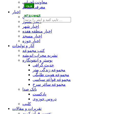
معاونت اجرایی
معرفی اساتید
اخبار
جست‌وجو
اخبار جهان
اخبار کشور
اخبار شهر
اخبار منطقه هفده
اخبار مسجد
اخبار حوزه
آثار و تولیدات
کتب مجموعه
نشریه محراب اندیشه
پوستر و اینفونگاره
حدیث گرافی
مجموعه زندگی بهتر
مجموعه هویت طلبگی
مجموعه قواعد سیاسی
مجموعه ساغر سرخ
بانک صدا
پادکست
دروس حوزوی
کلیپ
تقریرات و مقالات
تفسیر قرآن کریم