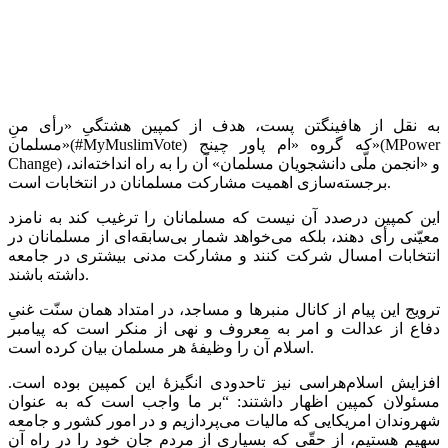
به نقل از هافینگتن پست، هدف از کمپین هشتگیِ «رأی منِ
مسلمان»(#MyMuslimVote) که گروه «ام پاور چینج»(MPower
Change) و «انجمن ملّی دانشجویان مسلمان» آن را به راه انداخته‌‌‌اند،
برجسته‌سازی اهمیت مشارکت مسلمانان در انتخابات است.
این کمپین درصدد آن نیست که مسلمانان را ترغیب کند به نامزد
معیّنی رأی دهند، بلکه می‌خواهد شمار بی‌سابقه‌ای از مسلمانان در
انتخابات امسال شرکت کنند و مشارکت مدنی بیشتری در جامعه
داشته باشند.
ترویج این پیام از کانال منبرها و مساجد، در امتداد همان سنّت غنیِ
دفاع از عدالت و امر به معروف و نهی از منکر است که پیامبر
اسلام آن را وظیفۀ هر مسلمان بیان کرده است.
افزایش اسلام‌هراسی نیز تاحدودی انگیزۀ این کمپین بوده است.
مسئولان کمپین اظهار داشتند: “بر ما واجب است که به عنوان
شهروندان امریکایی که مالیات می‌پردازیم و در امور کشور و جامعه
سهیم هستیم، از حقّی که بسیاری از مردم جان خود را در راه آن