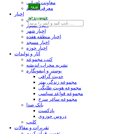
معاونت اجرایی
معرفی اساتید
اخبار
جست‌وجو
اخبار جهان
اخبار کشور
اخبار شهر
اخبار منطقه هفده
اخبار مسجد
اخبار حوزه
آثار و تولیدات
کتب مجموعه
نشریه محراب اندیشه
پوستر و اینفونگاره
حدیث گرافی
مجموعه زندگی بهتر
مجموعه هویت طلبگی
مجموعه قواعد سیاسی
مجموعه ساغر سرخ
بانک صدا
پادکست
دروس حوزوی
کلیپ
تقریرات و مقالات
تفسیر قرآن کریم