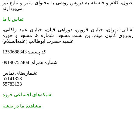
اصول، کلام و فلسفه به دروس روشی با محتوای منبر و تبلیغ نیز
می‌پردازند.
تماس با ما
نشانی: تهران، خیابان قزوین، دوراهی قپان، خیابان عبید زاکانی،
روبروی کانون میثم، بن بست مسجد، شماره 8، مسجد و حوزه
علمیه حضرت ابوطالب (علیه‌السلام)
کد پستی: 1359688343
شماره همراه: 09190752404
شماره‌های تماس:
55141353
55783133
شبکه‌های اجتماعی حوزه
مشاهده ما در نقشه