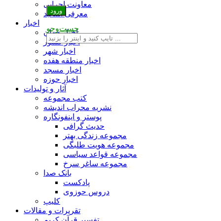
معاونت اجرایی
معرفی اساتید
اخبار
جست‌وجو
اخبار جهان
اخبار کشور
اخبار شهر
اخبار منطقه هفده
اخبار مسجد
اخبار حوزه
آثار و تولیدات
کتب مجموعه
نشریه محراب اندیشه
پوستر و اینفونگاره
حدیث گرافی
مجموعه زندگی بهتر
مجموعه هویت طلبگی
مجموعه قواعد سیاسی
مجموعه ساغر سرخ
بانک صدا
پادکست
دروس حوزوی
کلیپ
تقریرات و مقالات
تفسیر قرآن کریم