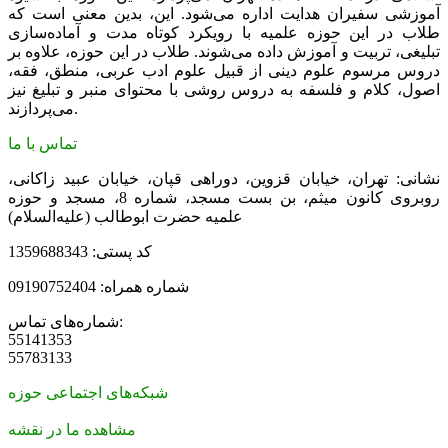
آموزشی سفیران هدایت اداره می‌شود. این، بدین معنی است که
طلاب در این حوزه علمیه با رویکرد کوتاه مدت و آماده‌سازی
تبلیغی، تربیت و آموزش داده می‌شوند. طلاب در این حوزه، علاوه بر
دروس مرسوم علوم دینی از قبیل علوم ادب عربی، منطق، فقه،
اصول، کلام و فلسفه به دروس روشی با محتوای منبر و تبلیغ نیز
می‌پردازند.
تماس با ما
نشانی: تهران، خیابان قزوین، دوراهی قپان، خیابان عبید زاکانی،
روبروی کانون میثم، بن بست مسجد، شماره 8، مسجد و حوزه
علمیه حضرت ابوطالب (علیه‌السلام)
کد پستی: 1359688343
شماره همراه: 09190752404
شماره‌های تماس:
55141353
55783133
شبکه‌های اجتماعی حوزه
مشاهده ما در نقشه