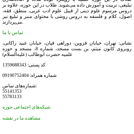
تبلیغی، تربیت و آموزش داده می‌شوند. طلاب در این حوزه، علاوه بر
دروس مرسوم علوم دینی از قبیل علوم ادب عربی، منطق، فقه،
اصول، کلام و فلسفه به دروس روشی با محتوای منبر و تبلیغ نیز
می‌پردازند.
تماس با ما
نشانی: تهران، خیابان قزوین، دوراهی قپان، خیابان عبید زاکانی،
روبروی کانون میثم، بن بست مسجد، شماره 8، مسجد و حوزه
علمیه حضرت ابوطالب (علیه‌السلام)
کد پستی: 1359688343
شماره همراه: 09190752404
شماره‌های تماس:
55141353
55783133
شبکه‌های اجتماعی حوزه
مشاهده ما در نقشه