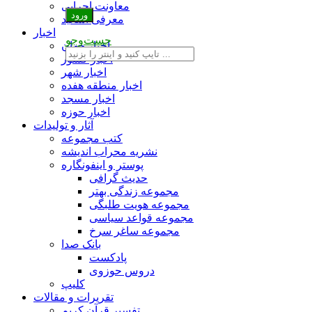
معاونت اجرایی
معرفی اساتید
اخبار
جست‌وجو
اخبار جهان
اخبار کشور
اخبار شهر
اخبار منطقه هفده
اخبار مسجد
اخبار حوزه
آثار و تولیدات
کتب مجموعه
نشریه محراب اندیشه
پوستر و اینفونگاره
حدیث گرافی
مجموعه زندگی بهتر
مجموعه هویت طلبگی
مجموعه قواعد سیاسی
مجموعه ساغر سرخ
بانک صدا
پادکست
دروس حوزوی
کلیپ
تقریرات و مقالات
تفسیر قرآن کریم