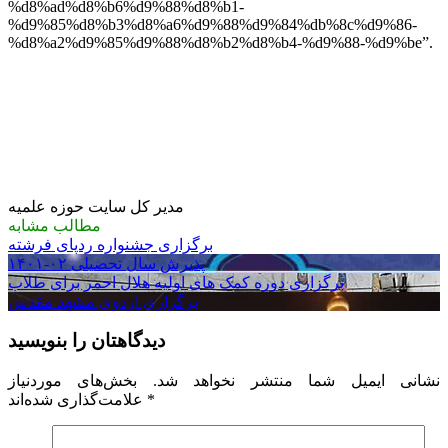
%d8%ad%d8%b6%d9%88%d8%b1-
%d9%85%d8%b3%d8%a6%d9%88%d9%84%db%8c%d9%86-
%d8%a2%d9%85%d9%88%d8%b2%d8%b4-%d9%88-%d9%be”.
مدیر کل سایت حوزه علمیه
مطالب مشابه
برگزاری جشنواره ردپای فرشته
پذیرش سال تحصیلی ۰۲-۱۴۰۱
برگزاری دوره کمک های اولیه هلال احمر برای طلاب
برگزاری اردوی مشهد مقدس
دیدگاهتان را بنویسید
نشانی ایمیل شما منتشر نخواهد شد.
بخش‌های موردنیاز
*
علامت‌گذاری شده‌اند