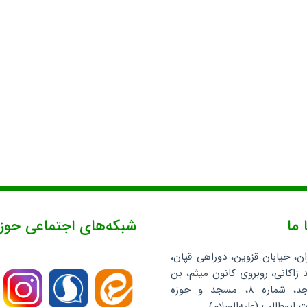
 ما
شبکه‌های اجتماعی حوز
ان، خیابان قزوین، دوراهی قپان،
 زاکانی، روبروی کانون میثم، بن
بست مسجد، شماره ۸، مسجد و حوزه
ابوطالب (علیه‌السلام)