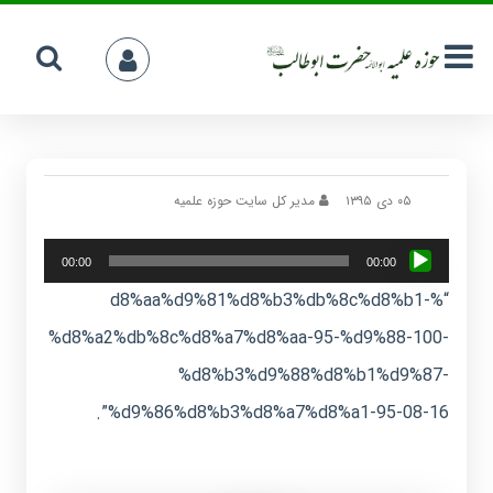
۰۵ دی ۱۳۹۵
مدیر کل سایت حوزه علمیه
پخش‌کننده
00:00
00:00
صوت
“%d8%aa%d9%81%d8%b3%db%8c%d8%b1-
%d8%a2%db%8c%d8%a7%d8%aa-95-%d9%88-100-
%d8%b3%d9%88%d8%b1%d9%87-
%d9%86%d8%b3%d8%a7%d8%a1-95-08-16”.