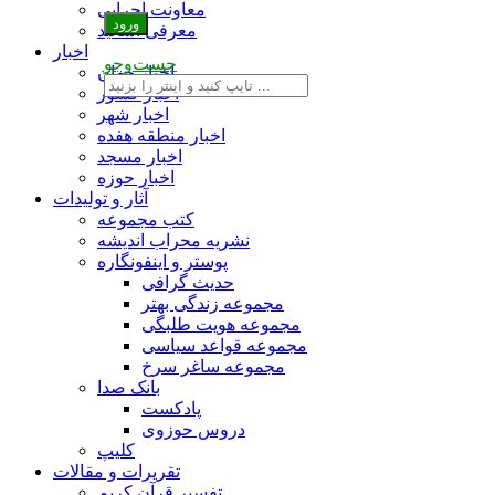
معاونت اجرایی
معرفی اساتید
اخبار
جست‌وجو
اخبار جهان
اخبار کشور
اخبار شهر
اخبار منطقه هفده
اخبار مسجد
اخبار حوزه
آثار و تولیدات
کتب مجموعه
نشریه محراب اندیشه
پوستر و اینفونگاره
حدیث گرافی
مجموعه زندگی بهتر
مجموعه هویت طلبگی
مجموعه قواعد سیاسی
مجموعه ساغر سرخ
بانک صدا
پادکست
دروس حوزوی
کلیپ
تقریرات و مقالات
تفسیر قرآن کریم