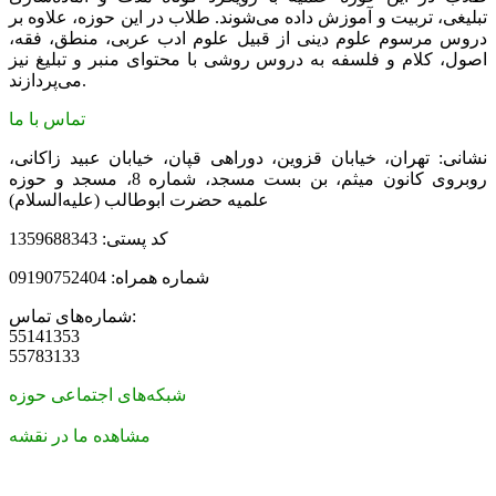
تبلیغی، تربیت و آموزش داده می‌شوند. طلاب در این حوزه، علاوه بر
دروس مرسوم علوم دینی از قبیل علوم ادب عربی، منطق، فقه،
اصول، کلام و فلسفه به دروس روشی با محتوای منبر و تبلیغ نیز
می‌پردازند.
تماس با ما
نشانی: تهران، خیابان قزوین، دوراهی قپان، خیابان عبید زاکانی،
روبروی کانون میثم، بن بست مسجد، شماره 8، مسجد و حوزه
علمیه حضرت ابوطالب (علیه‌السلام)
کد پستی: 1359688343
شماره همراه: 09190752404
شماره‌های تماس:
55141353
55783133
شبکه‌های اجتماعی حوزه
مشاهده ما در نقشه