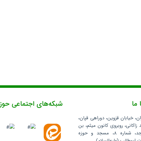
 ما
شبکه‌های اجتماعی حوز
ان، خیابان قزوین، دوراهی قپان،
 زاکانی، روبروی کانون میثم، بن
بست مسجد، شماره ۸، مسجد و حوزه
ابوطالب (علیه‌السلام)