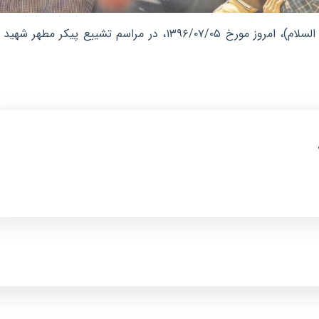
جمعی از طلاب انقلابی حوزه علمیه حضرت ابوطالب(علیه السلام)، امروز مورخ ۱۳۹۶/۰۷/۰۵، در مراسم تشییع پیکر