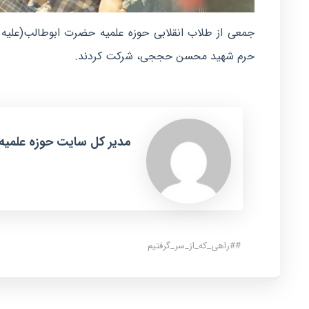
حرم شهید محسن حججی، شرکت کردند.
مدیر کل سایت حوزه علمیه
#
#راهی_که_از_سر_گرفتیم