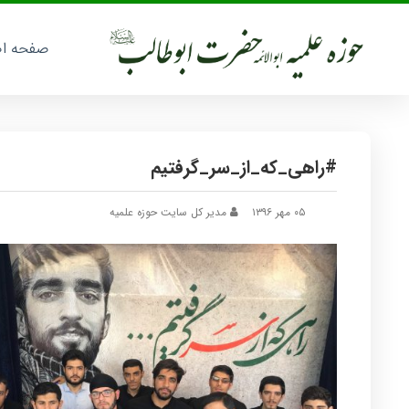
صفحه ا
#راهی_که_از_سر_گرفتیم
۰۵ مهر ۱۳۹۶
مدیر کل سایت حوزه علمیه