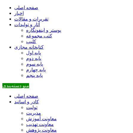
صفحه اصلی
اخبار
تقریرات و مقالات
آثار و تولیدات
پوستر و اینفونگاره
کتب مجموعه
کلیپ
کتابخانه مجازی
پایه اول
پایه دوم
پایه سوم
پایه چهارم
پایه پنجم
منو دسته‌بندی
صفحه اصلی
کادر و اساتید
تولیت
مدیریت
معاونت آموزش
معاونت تهذیب
معاونت پژوهش