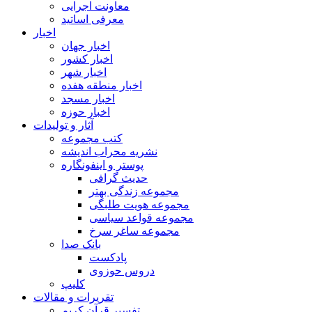
معاونت اجرایی
معرفی اساتید
اخبار
اخبار جهان
اخبار کشور
اخبار شهر
اخبار منطقه هفده
اخبار مسجد
اخبار حوزه
آثار و تولیدات
کتب مجموعه
نشریه محراب اندیشه
پوستر و اینفونگاره
حدیث گرافی
مجموعه زندگی بهتر
مجموعه هویت طلبگی
مجموعه قواعد سیاسی
مجموعه ساغر سرخ
بانک صدا
پادکست
دروس حوزوی
کلیپ
تقریرات و مقالات
تفسیر قرآن کریم