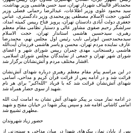
محمدباقر قالیباف شهردار تهران، سید حسن هاشمی وزیر بهداشت،
سید محمود علوی وزیر اطلاعات، عبدالرضا رحمانی فضلی وزیر
کشور، حجت الاسلام مصطفی پورمحمدی وزیر دادگستری، عباس
جعفری دولت آبادی دادستان تهران، پرویز فتاح رییس کمیته امداد،
سرلشگر رحیم صفوی مشاور عالی و دستیار نظامی مقام معظم
رهبری، سیدحسین هاشمی استاندار تهران، حجت الاسلام
سیدمحمدحسن ابوترابی نایب رئیس اول مجلس نهم، محمدرضا
عارف نماینده مردم تهران، محسن و یاسر هاشمی فرزندان آیت‌الله
هاشمی رفسنجانی، مهدی چمران رییس شورای شهر و اعضای
شورای شهر تهران و جمعی از نمایندگان مجلس شورای اسلامی،
اقشار مختلف مردم و آتش‌نشانان برگزار شد.
در این مراسم پیام مقام معظم رهبری درباره شهدای آتش‌نشان
قرائت شد و در ادامه پس از قرائت قرآن کریم و مداحی، اسامی
شهدای آتش‌نشان قرائت شد که با فریاد “الله‌اکبر” برای هر نام
شهید از سوی حضار همراه شد.
در ادامه نماز میت بر پیکر شهدای آتش نشان به امامت آیت الله
امامی کاشانی اقامه شد و سپس پیکر شهدا در خیابان مفتح و شهید
مطهری تشییع شد.
حضور زیاد شهروندان
پس از پایان نماز، پیکرهای شهدا در میان مداحی و سینه‌زنی از