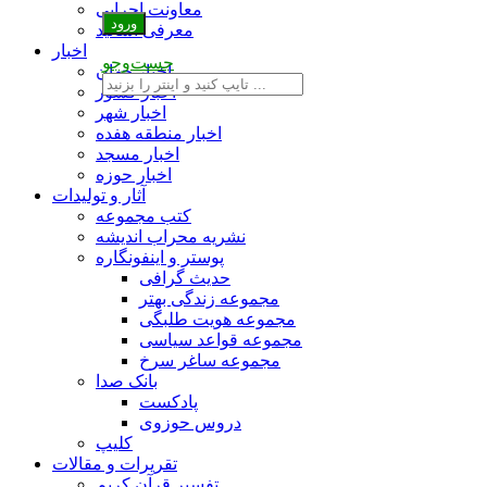
معاونت اجرایی
معرفی اساتید
اخبار
جست‌وجو
اخبار جهان
اخبار کشور
اخبار شهر
اخبار منطقه هفده
اخبار مسجد
اخبار حوزه
آثار و تولیدات
کتب مجموعه
نشریه محراب اندیشه
پوستر و اینفونگاره
حدیث گرافی
مجموعه زندگی بهتر
مجموعه هویت طلبگی
مجموعه قواعد سیاسی
مجموعه ساغر سرخ
بانک صدا
پادکست
دروس حوزوی
کلیپ
تقریرات و مقالات
تفسیر قرآن کریم