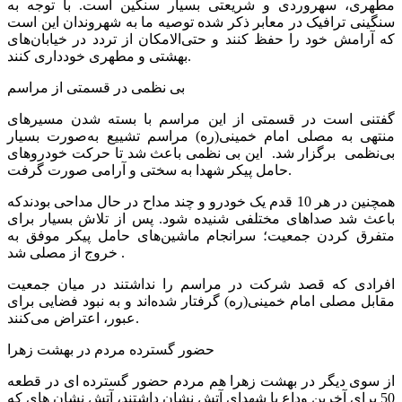
مطهری، سهروردی و شریعتی بسیار سنگین است. با توجه به
سنگینی ترافیک در معابر ذکر شده توصیه ما به شهروندان این است
که آرامش خود را حفظ کنند و حتی‌الامکان از تردد در خیابان‌های
بهشتی و مطهری خودداری کنند.
بی نظمی در قسمتی از مراسم
گفتنی است در قسمتی از این مراسم با بسته شدن مسیرهای
منتهی به مصلی امام خمینی(ره) مراسم تشییع به‌صورت بسیار
بی‌نظمی برگزار شد. این بی نظمی باعث شد تا حرکت خودروهای
حامل پیکر شهدا به سختی و آرامی صورت گرفت.
همچنین در هر 10 قدم یک خودرو و چند مداح در حال مداحی بودندکه
باعث شد صداهای مختلفی شنیده شود. پس از تلاش بسیار برای
متفرق کردن جمعیت؛ سرانجام ماشین‌های حامل پیکر موفق به
خروج از مصلی شد .
افرادی که قصد شرکت در مراسم را نداشتند در میان جمعیت
مقابل مصلی امام خمینی(ره) گرفتار شده‌اند و به نبود فضایی برای
عبور، اعتراض می‌کنند.
حضور گسترده مردم در بهشت زهرا
از سوی دیگر در بهشت زهرا هم مردم حضور گسترده ای در قطعه
50 برای آخرین وداع با شهدای آتش نشان داشتند، آتش نشان های که