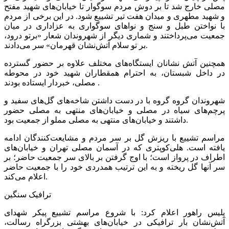
مصلی خارج شد تا بر دوش مردم سوگوار تا خیابان‌های شهید مفتح
و شهید مطهری و میدان هفت تیر تشییع شود. در این برخی از مردم
با نواختن طبل و سنج و نواهای سوگواری به عزاداری در میان
جمعیت می‌پرداختند و شماری دیگر از شهروندان شعار «برتو درود،
بر تو سلام آتش‌نشان قهرمان» سر می‌دادند.
همچنین آتش نشانان ایستگاه‌های مختلف علاوه بر حضور گسترده
در داخل شبستان، به احترام همقطاران شهید خود در محوطه
مصلی، خبردار ایستاده‌ بودند .
شهروندان گروه گروه با در دست داشتن شاخه‌های گل‌های سفید و
پرچم‌های سیاه در مصلی و خیابان‌های منتهی به مصلی حضور
داشتند و خیابان‌های منتهی به مصلی مملو از جمعیت بود.
مراسم تشییع با ریزش گل‌ بر سر مردم و مشایعت‌کنندگان ادامه
یافته است. هلی‌کوپتری که در آسمان مصلی تهران و خیابان‌های
اطراف در پرواز است؛ با اوج گرفتن بر بالای سر جمعیت حاضر؛ بر
سر آنها گل ریخته و به این ترتیب همدردی خود را با جمعیت حاضر
اعلام می‌کند.
ترافیک سنگین
پلیس راهور اعلام کرد: با شروع مراسم تشییع پیکر شهدای
آتش‌نشان بار ترافیکی در خیابان‌های بهشتی بزرگراه رسالت،