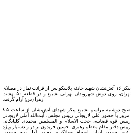
پیکر ۱۶ آتش‌نشان شهید حادثه پلاسکو پس از قرائت نماز در مصلای
تهران، روی دوش شهروندان تهرانی تشییع و در قطعه ۵۰ بهشت
زهرا (س) آرام گرفت.
صبح دوشنبه مراسم تشییع پیکر شهدای آتش‌نشان از ساعت ۸.۵
امروز با حضور علی لاریجانی رییس مجلس، آیت‌الله آملی لاریجانی
رییس قوه قضاییه، حجت الاسلام و المسلمین محمدی گلپایگانی
رییس دفتر مقام معظم رهبری، حسین فریدون برادر و دستیار ویژه
رئیس جمهور ایران، اسحاق جهانگیری معاون اول رییس‌جمهور،