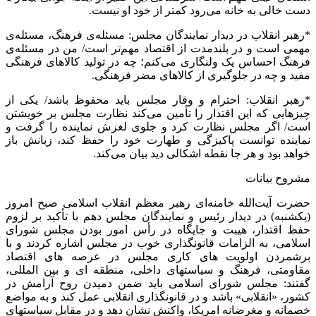
دست خالی به خانه می‌رود کمتر از خود او نیست.
*رهبر انقلاب در دیدار نمایندگان مجلس: مسئله‌ی فرهنگ، مسئله‌ی
مهمی است و در بلندمدت از اقتصاد مهم‌تر است/ من در مسئله‌ی
فرهنگ احساس یک ولنگاری می‌کنم؛ چه در تولید کالاهای فرهنگی
مفید و چه در جلوگیری از کالاهای مضر فرهنگی.
*رهبر انقلاب: احترام و وقار مجلس باید محفوظ باشد/ یکی از
چیزهایی که این اقتدار را تأمین می‌کند نظارت مجلس بر خویشتن
است/ اگر مجلس نظارت کرد و جلوی لغزش نماینده را گرفت و
نماینده توانست پاکیزگی و طهارت خود را حفظ کند، زبانش باز
خواهد بود و هر جا نقطه اشکالی دید بیان می‌کند.
مشروح بیانات
حضرت آیت‌الله خامنه‌ای رهبر معظم انقلاب اسلامی صبح امروز
(یکشنبه) در دیدار رئیس و نمایندگان مجلس دهم با تأکید بر لزوم
حفظ اقتدار، هیبت و جایگاه در رأس امور بودن مجلس شورای
اسلامی، به الزامات قانونگذاری خوب در مجلس اشاره کردند و با
برشمردن اولویت های کاری مجلس در عرصه های اقتصاد
مقاومتی، فرهنگ و سیاستهای داخلی، منطقه ای و بین المللی،
گفتند: مجلس شورای اسلامی باید ضمن دمیدن روح آرامش در
کشور، «انقلابی» باشد و در قانونگذاری انقلابی عمل کند و به مواضع
خصمانه و مغرضانه امریکا، واکنش نشان دهد و در مقابل سیاستهای