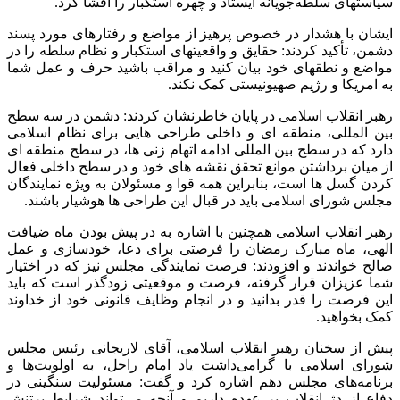
سیاستهای سلطه‌جویانه ایستاد و چهره استکبار را افشا کرد
.
ایشان با هشدار در خصوص پرهیز از مواضع و رفتارهای مورد پسند
دشمن، تأکید کردند: حقایق و واقعیتهای استکبار و نظام سلطه را در
مواضع و نطقهای خود بیان کنید و مراقب باشید حرف و عمل شما
به امریکا و رژیم صهیونیستی کمک نکند
.
رهبر انقلاب اسلامی در پایان خاطرنشان کردند: دشمن در سه سطح
بین المللی، منطقه ای و داخلی طراحی هایی برای نظام اسلامی
دارد که در سطح بین المللی ادامه اتهام زنی ها، در سطح منطقه ای
از میان برداشتن موانع تحقق نقشه های خود و در سطح داخلی فعال
کردن گسل ها است، بنابراین همه قوا و مسئولان به ویژه نمایندگان
مجلس شورای اسلامی باید در قبال این طراحی ها هوشیار باشند
.
رهبر انقلاب اسلامی همچنین با اشاره به در پیش بودن ماه ضیافت
الهی، ماه مبارک رمضان را فرصتی برای دعا، خودسازی و عمل
صالح خواندند و افزودند: فرصت نمایندگی مجلس نیز که در اختیار
شما عزیزان قرار گرفته، فرصت و موقعیتی زودگذر است که باید
این فرصت را قدر بدانید و در انجام وظایف قانونی خود از خداوند
کمک بخواهید
.
پیش از سخنان رهبر انقلاب اسلامی، آقای لاریجانی رئیس مجلس
شورای اسلامی با گرامی‌داشت یاد امام راحل، به اولویت‌ها و
برنامه‌های مجلس دهم اشاره کرد و گفت: مسئولیت سنگینی در
دفاع از دژ انقلاب بر عهده داریم و آنچه می‌تواند شرایط پرتنش