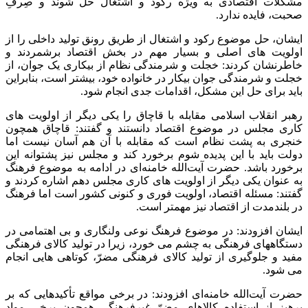
مشکلات اقتصادی به ویژه رکود و اشتغال حل شوند و صِرفِ
صحبت، فایده ندارد
.
ایشان، حل موضوع رکود و اشتغال از طریق رونق تولید داخلی را از
اولویت های اصلی و بسیار مهم در بخش اقتصاد برشمردند و
خاطرنشان کردند: خجلت و شرمندگی نظام از بیکاری یک جوان، از
خجلت و شرمندگی جوان بیکار در خانواده خود، بیشتر است، بنابراین
باید برای حل این مشکل، اقدامات جدی انجام شود
.
رهبر انقلاب اسلامی مقابله با قاچاق را یکی دیگر از اولویت های
کاری مجلس در موضوع اقتصاد دانستند و گفتند: قاچاق همچون
خنجری به پشت نظام است که مقابله با آن هم آسان نیست اما
دولت باید با این پدیده شوم برخورد کند و مجلس نیز پشتوانه این
برخورد باشد. حضرت آیت‌الله خامنه‌ای در ادامه به موضوع فرهنگ
به عنوان یکی دیگر از اولویت های کاری مجلس دهم اشاره کردند و
گفتند: مسئله اقتصاد، اولویت فوری و کنونی کشور است اما فرهنگ
در بلندمدت از اقتصاد نیز مهمتر است
.
ایشان افزودند: در موضوع فرهنگ نوعی ولنگاری و بی اهتمامی در
دستگاههای فرهنگی به چشم می خورد، زیرا در تولید کالای فرهنگی
مفید و جلوگیری از تولید کالای فرهنگی مضرّ، کوتاهی هایی انجام
می شود
.
حضرت آیت‌الله خامنه‌ای افزودند: در برخی مواقع تأکیدهایی که بر
پرهیز از استفاده کالاهای مضرّ غیرفرهنگی همچون برخی مواد