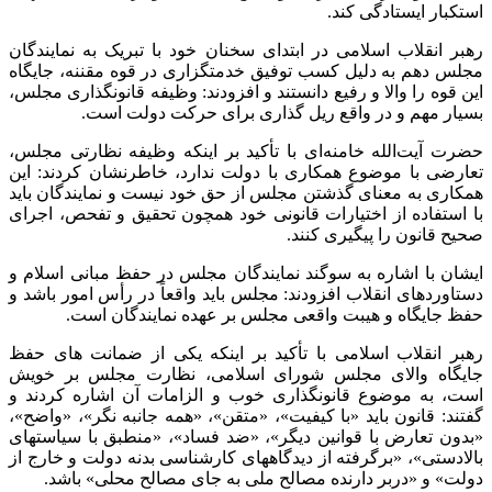
استکبار ایستادگی کند
.
رهبر انقلاب اسلامی در ابتدای سخنان خود با تبریک به نمایندگان
مجلس دهم به دلیل کسب توفیق خدمتگزاری در قوه مقننه، جایگاه
این قوه را والا و رفیع دانستند و افزودند: وظیفه قانونگذاری مجلس،
بسیار مهم و در واقع ریل گذاری برای حرکت دولت است
.
حضرت آیت‌الله خامنه‌ای با تأکید بر اینکه وظیفه نظارتی مجلس،
تعارضی با موضوع همکاری با دولت ندارد، خاطرنشان کردند: این
همکاری به معنای گذشتن مجلس از حق خود نیست و نمایندگان باید
با استفاده از اختیارات قانونی خود همچون تحقیق و تفحص، اجرای
صحیح قانون را پیگیری کنند
.
ایشان با اشاره به سوگند نمایندگان مجلس در حفظ مبانی اسلام و
دستاوردهای انقلاب افزودند: مجلس باید واقعاً در رأس امور باشد و
حفظ جایگاه و هیبت واقعی مجلس بر عهده نمایندگان است
.
رهبر انقلاب اسلامی با تأکید بر اینکه یکی از ضمانت های حفظ
جایگاه والای مجلس شورای اسلامی، نظارت مجلس بر خویش
است، به موضوع قانونگذاری خوب و الزامات آن اشاره کردند و
گفتند: قانون باید «با کیفیت»، «متقن»، «همه جانبه نگر»، «واضح»،
«بدون تعارض با قوانین دیگر»، «ضد فساد»، «منطبق با سیاستهای
بالادستی»، «برگرفته از دیدگاههای کارشناسی بدنه دولت و خارج از
دولت» و «دربر دارنده مصالح ملی به جای مصالح محلی» باشد
.