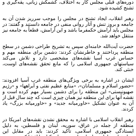
دوره‌های قبلی مجلس کار به اختلاف، کشمکش زبانی، یقه‌گیری و
تشنج کشیده شود
.
رهبر انقلاب، ایجاد تشنج در مجلس را موجب سرریز شدن آن به
جامعه و بروز تنش و آثار روانی منفی در جامعه دانستند و گفتند: در
مجلس باید آرامش حکمفرما باشد و این آرامش، قطعاً به جامعه نیز
منتقل خواهد شد
.
حضرت آیت‌الله خامنه‌ای سپس به تشریح طراحی دشمن در سطح
منطقه پرداختند و خاطرنشان کردند: دشمن برای منطقه مهم و
حساس غرب آسیا نقشه‌های مشخصی دارد و تلاش می‌کند
سیاستهای جمهوری اسلامی را که مانع تحقق نقشه‌های اوست،
خنثی کند
.
ایشان در اشاره به برخی ویژگی‌های منطقه غرب آسیا افزودند:
«حضور اسلام و مسلمانان»، «منابع عظیم نفتی و آبراهها» و «رژیم
صهیونیستی» این منطقه را برای دشمن بسیار مهم کرده است و
نقشه آنها برای این منطقه نیز همان چیزی است که چند سال قبل از
آن به عنوان تشکیل «خاورمیانه جدید» و «خاورمیانه بزرگ» یاد
کردند
.
رهبر انقلاب اسلامی با اشاره به محقق نشدن نقشه‌های امریکا در
منطقه از جمله در عراق، سوریه، لبنان و فلسطین، به دلیل
ایستادگی جمهوری اسلامی، تأکید کردند: باید در مقابل این