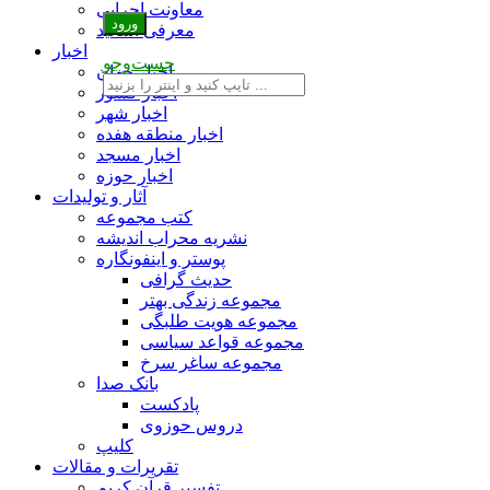
معاونت اجرایی
معرفی اساتید
اخبار
جست‌وجو
اخبار جهان
اخبار کشور
اخبار شهر
اخبار منطقه هفده
اخبار مسجد
اخبار حوزه
آثار و تولیدات
کتب مجموعه
نشریه محراب اندیشه
پوستر و اینفونگاره
حدیث گرافی
مجموعه زندگی بهتر
مجموعه هویت طلبگی
مجموعه قواعد سیاسی
مجموعه ساغر سرخ
بانک صدا
پادکست
دروس حوزوی
کلیپ
تقریرات و مقالات
تفسیر قرآن کریم