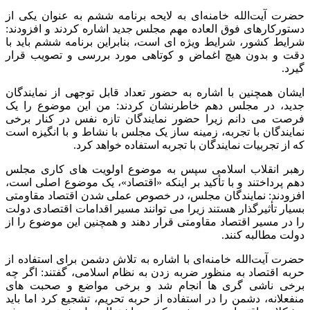
حضرت آیت‌الله خامنه‌ای به لایحه برنامه ششم به عنوان یکی از
دستورکارهای فوق العاده مهم مجلس جدید اشاره کردند و افزودند:
شرایط کشور، شرایط ویژه ای است، بنابراین برنامه ششم باید با
دقت و بدون هیچ اغماض و کوتاهی مورد بررسی و تصویب قرار
گیرد
.
ایشان همچنین با اشاره به حضور تعداد قابل توجهی از نمایندگان
جدید، در مجلس دهم خاطرنشان کردند: من این موضوع را یک
فرصت می دانم زیرا حضور نمایندگان تازه نفس در کنار برخی
نمایندگان با تجربه، زمینه ساز یک مجلس با نشاط و با انگیزه است
که از تجربیات نمایندگان با تجربه استفاده خواهد کرد
.
رهبر انقلاب اسلامی سپس به موضوع اولویت های کاری مجلس
دهم پرداختند و با تأکید بر اینکه «اقتصاد»، یک موضوع اصلی است،
افزودند: نمایندگان مجلس، در خصوص عملی شدن اقتصاد مقاومتی
بسیار تأثیرگذار هستند زیرا می توانند مسیر اقدامات اقتصادی دولت
را در مسیر اقتصاد مقاومتی قرار دهند و همچنین این موضوع را از
دولت مطالبه کنند
.
حضرت آیت‌الله خامنه‌ای با اشاره به تلاش دشمن برای استفاده از
حربه اقتصاد به منظور ضربه زدن به نظام اسلامی، گفتند: اگر چه
برخی ناشی گری ها انجام شد و برخی مواضع و صحبت های
منفعلانه، دشمن را در استفاده از حربه تحریم، تشجیع کرد اما باید