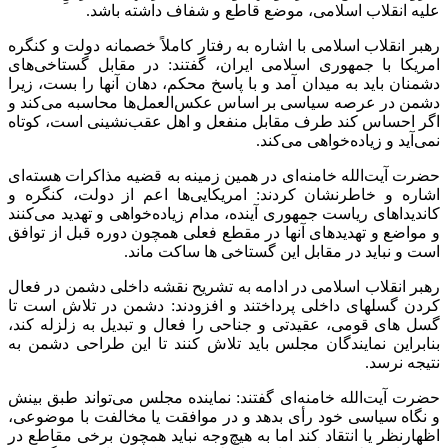
علیه انقلاب اسلامی، موضع قاطع و شفاف داشته باشد
.
رهبر انقلاب اسلامی با اشاره به رفتار کاملاً خصمانه دولت و کنگره
امریکا با جمهوری اسلامی ایران، گفتند: در مقابل گستاخی‌های
دشمنان باید به میدان آمد و با پاسخ محکم، دهان آنها را بست، زیرا
دشمن در عرصه سیاسی بر اساس عکس‌العمل‌ها محاسبه می‌کند و
اگر احساس کند طرف مقابل منفعل و اهل عقب‌نشینی است، کوتاه
نمی‌آید و زیاده‌خواهی می‌کند
.
حضرت آیت‌الله خامنه‌ای در همین زمینه به قضیه مذاکرات هسته‌ای
اشاره و خاطرنشان کردند: امریکایی‌ها اعم از دولت، کنگره و
کاندیداهای ریاست جمهوری آینده، مدام زیاده‌خواهی و تهدید می‌کنند
و مواضع و تهدیدهای آنها در مقطع فعلی همچون دوره قبل از توافق
است و نباید در مقابل این گستاخی ها ساکت ماند
.
رهبر انقلاب اسلامی در ادامه به تشریح نقشه داخلی دشمن در فعال
کردن گسلهای داخلی پرداختند و افزودند: دشمن در تلاش است تا
گسل های قومی، عقیدتی و جناحی را فعال و تبدیل به زلزله کند،
بنابراین نمایندگان مجلس باید تلاش کنند تا این طراحی دشمن به
نتیجه نرسد
.
حضرت آیت‌الله خامنه‌ای گفتند: نماینده مجلس می‌تواند طبق بینش
و نگاه سیاسی خود رأی بدهد و در موافقت یا مخالفت با موضوعی،
اظهارنظر یا انتقاد کند اما به هیچ‌وجه نباید همچون برخی مقاطع در