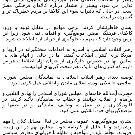
غذایی می شود، بیشتر از هشدار درباره کالاهای فرهنگی مضرّ
است، در حالی که تأثیرات سوء این کالاها بر مردم خطرناک تر و
گسترده تر است
.
ایشان خاطرنشان کردند: برخی مواقع در مقابل تولید یا ورود
کالاهای فرهنگی مضر، موضع‌گیری و اقدامی نمی شود، زیرا این
ترس وجود دارد که متهم به جلوگیری از جریان آزاد اطلاعات شوند
.
رهبر انقلاب اسلامی با اشاره به اقدامات سختگیرانه در اروپا و
امریکا برای کنترل اطلاعات گفتند: ما در حالی از اتهام های بی
اساس آنها در خصوص جلوگیری از جریان آزاد اطلاعات هراس
داریم که کنترل های ما یک دهم سخت گیریهای آنها نیست
.
توصیه بعدی رهبر انقلاب اسلامی به نمایندگان مجلس شورای
اسلامی، «انقلابی بودن، انقلابی ماندن و انقلابی عمل کردن» بود
.
حضرت آیت‌الله خامنه‌ای، مجلس شورای اسلامی را نهادی انقلابی و
برآمده از انقلاب خواندند و خطاب به نمایندگان تأکید کردند: در
قانون‌گذاری و در عمل به وظایف نمایندگی، و در نطقها و
موضع‌گیریهای خود، انقلابی عمل کنید
.
ایشان، موضع‌گیریهای عمومی مجلس در قبال مسائل کلان را مهم
برشمردند و با تجلیل از کارنامه خوب مجلس نهم در این زمینه
افزودند: مجلس باید در مواجهه و مقابله با جریانهای معارضِ سیاسی