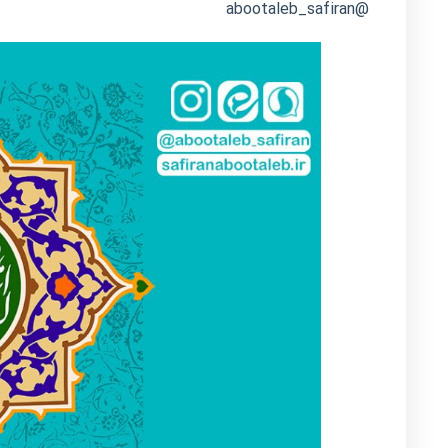
@abootaleb_safiran