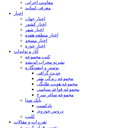
معاونت اجرایی
معرفی اساتید
اخبار
اخبار جهان
اخبار کشور
اخبار شهر
اخبار منطقه هفده
اخبار مسجد
اخبار حوزه
آثار و تولیدات
کتب مجموعه
نشریه محراب اندیشه
پوستر و اینفونگاره
حدیث گرافی
مجموعه زندگی بهتر
مجموعه هویت طلبگی
مجموعه قواعد سیاسی
مجموعه ساغر سرخ
بانک صدا
پادکست
دروس حوزوی
کلیپ
تقریرات و مقالات
تفسیر قرآن کریم