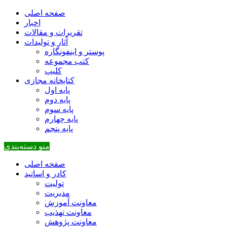
صفحه اصلی
اخبار
تقریرات و مقالات
آثار و تولیدات
پوستر و اینفونگاره
کتب مجموعه
کلیپ
کتابخانه مجازی
پایه اول
پایه دوم
پایه سوم
پایه چهارم
پایه پنجم
منو دسته‌بندی
صفحه اصلی
کادر و اساتید
تولیت
مدیریت
معاونت آموزش
معاونت تهذیب
معاونت پژوهش