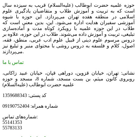
حوزه علمیه حضرت ابوطالب (علیه‌السلام) قریب به سیزده سال
است که به تربیت و آموزش طلاب و متقاضیان یادگیری علوم
اسلامی در منطقه هفده تهران می‌پردازد. این حوزه با شیوه
آموزشی سفیران هدایت اداره می‌شود. این، بدین معنی است که
طلاب در این حوزه علمیه با رویکرد کوتاه مدت و آماده‌سازی
تبلیغی، تربیت و آموزش داده می‌شوند. طلاب در این حوزه، علاوه بر
دروس مرسوم علوم دینی از قبیل علوم ادب عربی، منطق، فقه،
اصول، کلام و فلسفه به دروس روشی با محتوای منبر و تبلیغ نیز
می‌پردازند.
تماس با ما
نشانی: تهران، خیابان قزوین، دوراهی قپان، خیابان عبید زاکانی،
روبروی کانون میثم، بن بست مسجد، شماره 8، مسجد و حوزه
علمیه حضرت ابوطالب (علیه‌السلام)
کد پستی: 1359688343
شماره همراه: 09190752404
شماره‌های تماس:
55141353
55783133