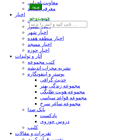
معاونت اجرایی
معرفی اساتید
اخبار
جست‌وجو
اخبار جهان
اخبار کشور
اخبار شهر
اخبار منطقه هفده
اخبار مسجد
اخبار حوزه
آثار و تولیدات
کتب مجموعه
نشریه محراب اندیشه
پوستر و اینفونگاره
حدیث گرافی
مجموعه زندگی بهتر
مجموعه هویت طلبگی
مجموعه قواعد سیاسی
مجموعه ساغر سرخ
بانک صدا
پادکست
دروس حوزوی
کلیپ
تقریرات و مقالات
تفسیر قرآن کریم