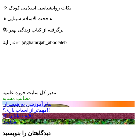
💠 نکات روانشناسی اسلامی کودک
🔸حجت الاسلام سینایی🔸
📚 برگرفته از کتاب زندگی بهتر
در ایتا: ✅ @gharargah_abootaleb
مدیر کل سایت حوزه علمیه
مطالب مشابه
پیام آموزشی به همسران
مهم‌تر از اسباب بازی؟!!
20 دقیقه طلایی
سکوت
دیدگاهتان را بنویسید