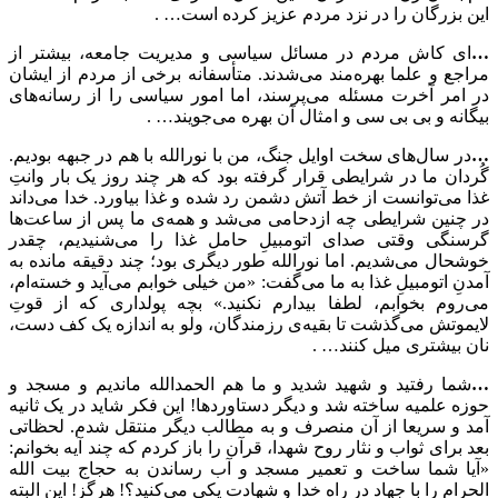
این بزرگان را در نزد مردم عزیز کرده است… .
…
ای کاش مردم در مسائل سیاسی و مدیریت جامعه، بیشتر از
مراجع و علما بهره‌مند می‌شدند. متأسفانه برخی از مردم از ایشان
در امر آخرت مسئله می‌پرسند، اما امور سیاسی را از رسانه‌های
بیگانه و بی بی سی و امثال آن بهره می‌جویند… .
…
در سال‌های سخت اوایل جنگ، من با نورالله با هم در جبهه بودیم.
گُردان ما در شرایطی قرار گرفته بود که هر چند روز یک بار وانتِ
غذا می‌توانست از خط آتش دشمن رد شده و غذا بیاورد. خدا می‌داند
در چنین شرایطی چه ازدحامی می‌شد و همه‌ی ما پس از ساعت‌ها
گرسنگی وقتی صدای اتومبیلِ حامل غذا را می‌شنیدیم، چقدر
خوشحال می‌شدیم. اما نورالله طور دیگری بود؛ چند دقیقه مانده به
آمدنِ اتومبیلِ غذا به ما می‌گفت: «من خیلی خوابم می‌آید و خسته‌ام،
می‌روم بخوابم، لطفا بیدارم نکنید.» بچه پولداری که از قوتِ
لایموتش می‌گذشت تا بقیه‌ی رزمندگان، ولو به اندازه یک کف دست،
نان بیشتری میل کنند… .
…
شما رفتید و شهید شدید و ما هم الحمدالله ماندیم و مسجد و
حوزه علمیه ساخته شد و دیگر دستاوردها! این فکر شاید در یک ثانیه
آمد و سریعا از آن منصرف و به مطالب دیگر منتقل شدم. لحظاتی
بعد برای ثواب و نثار روح شهدا، قرآن را باز کردم که چند آیه بخوانم:
«آیا شما ساخت و تعمیر مسجد و آب رساندن به حجاج بیت الله
الحرام را با جهاد در راه خدا و شهادت یکی می‌کنید؟! هرگز! این البته