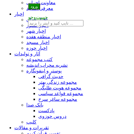
معاونت اجرایی
معرفی اساتید
اخبار
جست‌وجو
اخبار جهان
اخبار کشور
اخبار شهر
اخبار منطقه هفده
اخبار مسجد
اخبار حوزه
آثار و تولیدات
کتب مجموعه
نشریه محراب اندیشه
پوستر و اینفونگاره
حدیث گرافی
مجموعه زندگی بهتر
مجموعه هویت طلبگی
مجموعه قواعد سیاسی
مجموعه ساغر سرخ
بانک صدا
پادکست
دروس حوزوی
کلیپ
تقریرات و مقالات
تفسیر قرآن کریم