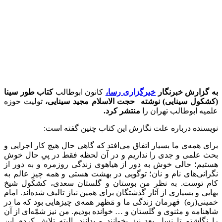
به گزارش خبرنگار
خبرگزاری رسا،
کانون ابوطالب
کتاب طور سینا
(کشکول سینایی) نوشته حجت الاسلام مجید سینایی،
تولیت حوزه
علمیه ابوطالب تهران را
منتشر کرد.
نویسنده درباره علت نگارش این کتاب چنین گفته است:
برای همه‌ی ما بسیار اتفاق می‌افتد که گاهی حال هیچ کار اجرایی و
بحث علمی و جدی را نداریم و در آن لحظه فقط در پیِ حال خوش
هستیم؛ حالی خوش به دور از هیاهوی زندگی روزمره و به دور از
نگرانی‌های نام و نان؛ توگویی در بهشت هستی و همه چیزِ عالم به
کام توست. به نظر من بوستان و گلستان سعدی، کشکول شیخ
بهایی و بسیاری از آثار گذشتگان برای همین نیاز تالیف شده‌اند. امام
خمینی(ره) قهرمان زندگی ما و مَظهر همه‌ی چیزهایی بود که ما در
شاهنامه و مثنوی و گلستان و … خوانده بودیم. من نیز شمّه‌ای از آن
را نگاشتم تا نسل بعد نیز بخوانند و بدانند. البته تلاش کردم این