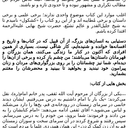
مطالب تکراری و مشهور نبوده و تا حدودی تازه و نو باشند.
اغلب موارد این کتاب موضوع واحدی ندارند؛ برخی علمی و برخی
داستان و برخی مُطایبه اند و از این رو کتاب را «کشکول» نامیدم تا
به شیخ جلیل‌القدر و عالِم تشیّع، حضرت شیخ بهایی علیه‌الرحمة
اقتدا کرده باشم.
دستیابی به انسان‌های بزرگ، از آن قبیل که در کتاب‌ها و تاریخ و
افسانه‌ها خوانده و شنیده‌ایم، کار شاقّی نیست. بسیاری از همین
افرادی که اکنون در کنار ما زندگی می‌کنند، همان بزرگان و
قهرمانان داستان‌ها می‌باشند؛ من چشم باز کرده و برخی از آن‌ها را
دیده‌ام، شما نیز چشمانتان را بر روی بزرگواری‌های مردان و زنان
پیرامون خود نبندید و بخواهید تا ببینید و محضرشان را مغتنم
بشمارید.
بخش هایی از کتاب:
…
یکی از بزرگان از مرحوم آیت الله ثقفی، پدر خانم امام(ره)، نقل
می‌کردند: «یک بار با امام داشتیم به درس می‌رفتیم. ایشان دیدند
خانمی در سرمای زمستان در رودخانه‌ی قم، یخ‌ها را دارد می‌شکند
و لباس می‌شوید.» آقای ثقفی ادامه می‌دهند: «امام کتابشان را به
من دادند و فرمودند: شما بروید، من خودم را به درس می‌رسانم.
سپس رفتند و شروع کردند در آن سرمای سخت و سوزان زمستان
قم به آن زن کمک کردن.» این همان همدردی علما با مردم است که