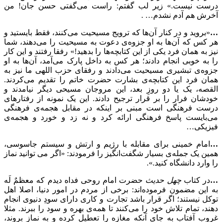
درست نیست.» زیر لب گفتم: راست می‌گفتی حسن جان! من
آخرش هم آدم نشدم… .
…
«بروید و در کنار آن‌ها که ترویج مسیحیت می‌کنند، فقط بایستید و
هر کس که آن‌ها به او جزوه‌ی دعوت به مسیحیت را می‌دهند، شما
نیز به همان فرد یکی از این کتابچه‌ها را بدهید!» رفقا رفتند و این کار
را به خوبی انجام دادند؛ هر کس به داخل پارک می‌آمد، آن‌ها به او
جزوه‌ی تبشیری مسیحیت می‌دادند و رفقای حزب اللهی ما نیز به
همان فرد این کتابچه‌ی بشارت حضرت خاتم را تقدیم می‌کردند.
القصه، یک یا دو روزِ بعد، این مروجان مسیحی دیگر نیامدند و
خودشان فرار را بر قرار ترجیح دادند. این یک نمونه از رفتارهای
درست فرهنگی است مبنی بر اینکه در مقابل هجمه‌ی فرهنگی
می‌بایست پاسخ فرهنگی ارائه کرد و نه زد و خورد و هجمه‌ی
فیزیکی…
…
امام خمینی برای مقابله با رژیم و ارتش و سیستم جاسوسی،
همین یک جمله‌ی بسیار شگفت‌انگیز را فرمودند: «اگر می توانید نماز
را وارد دانشگاه کنید.».
…
در کتاب
چهل حدیث
حضرت امام روحی فداه دیدم که معظمٌ لَه
به این مضمون فرموده‌اند: برخی از مردم در امور دنیا، اصلا اهل
توکل نیستند؛ اگر قرار باشد تجارت و کاری دارای سودِ دنیوی انجام
دهند، تمام تلاش خود را می‌کنند تا همه‌ی بهره و سود را ببرند. مثلا
غروب آفتاب به جای آنکه مغازه را تعطیل کرده و به نماز بروند،