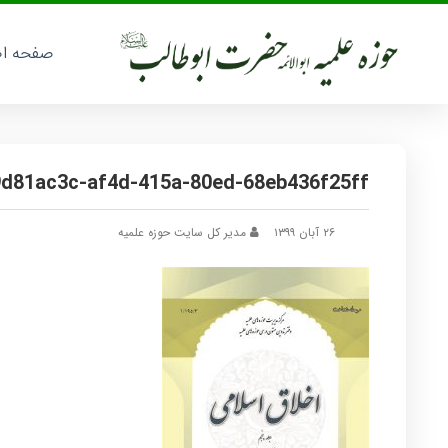
صفحه ا
9d81ac3c-af4d-415a-80ed-68eb436f25ff
۲۶ آبان ۱۳۹۹
مدیر کل سایت حوزه علمیه