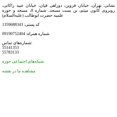
نشانی: تهران، خیابان قزوین، دوراهی قپان، خیابان عبید زاکانی،
روبروی کانون میثم، بن بست مسجد، شماره 8، مسجد و حوزه
علمیه حضرت ابوطالب (علیه‌السلام)
کد پستی: 1359688343
شماره همراه: 09190752404
شماره‌های تماس:
55141353
55783133
شبکه‌های اجتماعی حوزه
مشاهده ما در نقشه