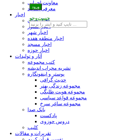
معاونت اجرایی
معرفی اساتید
اخبار
جست‌وجو
اخبار جهان
اخبار کشور
اخبار شهر
اخبار منطقه هفده
اخبار مسجد
اخبار حوزه
آثار و تولیدات
کتب مجموعه
نشریه محراب اندیشه
پوستر و اینفونگاره
حدیث گرافی
مجموعه زندگی بهتر
مجموعه هویت طلبگی
مجموعه قواعد سیاسی
مجموعه ساغر سرخ
بانک صدا
پادکست
دروس حوزوی
کلیپ
تقریرات و مقالات
تفسیر قرآن کریم