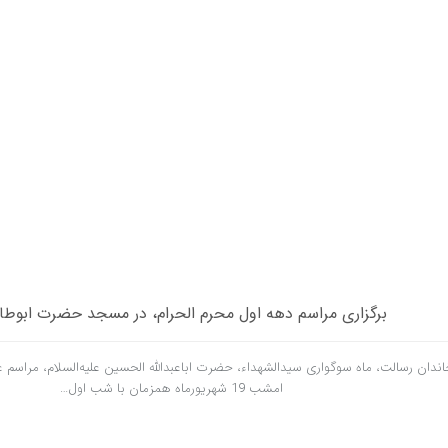
برگزاری مراسم دهه اول محرم الحرام، در مسجد حضرت ابوطا
اندان رسالت، ماه سوگواری سیدالشهداء، حضرت اباعبدالله الحسین علیه‌السلام، مراسم عز
امشب 19 شهریورماه همزمان با شب اول…