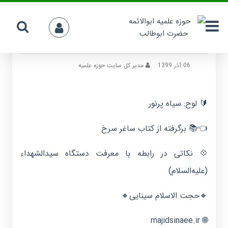
سیاه پرنور
06 آذر 1399
مدیر کل سایت حوزه علمیه
🔰 لوح: سیاه پرنور
👈📚 برگرفته از کتاب ساغر سرخ
💠 نکاتی در رابطه با معرفت دستگاه سیدالشهداء
(علیه‌السلام)
🔸حجت الاسلام سینایی🔸
🌐 majidsinaee.ir