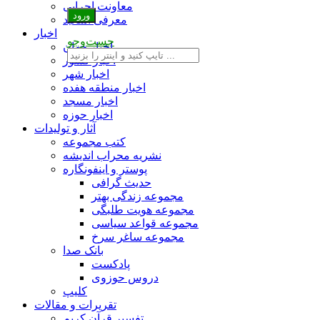
معاونت اجرایی
معرفی اساتید
اخبار
جست‌وجو
اخبار جهان
اخبار کشور
اخبار شهر
اخبار منطقه هفده
اخبار مسجد
اخبار حوزه
آثار و تولیدات
کتب مجموعه
نشریه محراب اندیشه
پوستر و اینفونگاره
حدیث گرافی
مجموعه زندگی بهتر
مجموعه هویت طلبگی
مجموعه قواعد سیاسی
مجموعه ساغر سرخ
بانک صدا
پادکست
دروس حوزوی
کلیپ
تقریرات و مقالات
تفسیر قرآن کریم