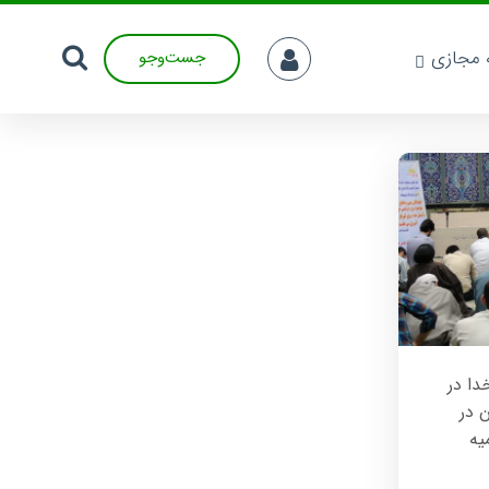
ه مجازی
جست‌وجو
ا در
 در
یه