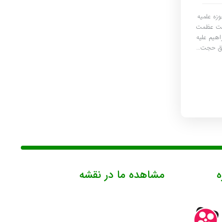
زه علمیه
علت عظمت
هیم علیه
لاق حجت…
ه
مشاهده ما در نقشه