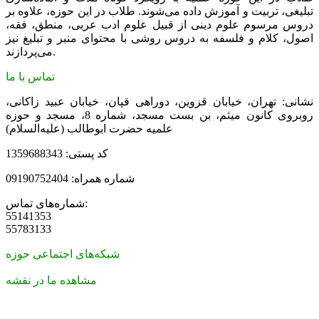
تبلیغی، تربیت و آموزش داده می‌شوند. طلاب در این حوزه، علاوه بر
دروس مرسوم علوم دینی از قبیل علوم ادب عربی، منطق، فقه،
اصول، کلام و فلسفه به دروس روشی با محتوای منبر و تبلیغ نیز
می‌پردازند.
تماس با ما
نشانی: تهران، خیابان قزوین، دوراهی قپان، خیابان عبید زاکانی،
روبروی کانون میثم، بن بست مسجد، شماره 8، مسجد و حوزه
علمیه حضرت ابوطالب (علیه‌السلام)
کد پستی: 1359688343
شماره همراه: 09190752404
شماره‌های تماس:
55141353
55783133
شبکه‌های اجتماعی حوزه
مشاهده ما در نقشه