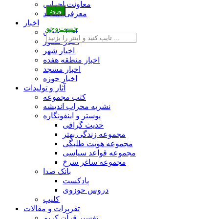
معاونت اجرایی
معرفی اساتید
اخبار
جست‌وجو
اخبار جهان
اخبار کشور
اخبار شهر
اخبار منطقه هفده
اخبار مسجد
اخبار حوزه
آثار و تولیدات
کتب مجموعه
نشریه محراب اندیشه
پوستر و اینفونگاره
حدیث گرافی
مجموعه زندگی بهتر
مجموعه هویت طلبگی
مجموعه قواعد سیاسی
مجموعه ساغر سرخ
بانک صدا
پادکست
دروس حوزوی
کلیپ
تقریرات و مقالات
تفسیر قرآن کریم