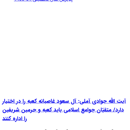
آیت الله جوادی آملی: آل سعود غاصبانه کعبه را در اختیار
دارد/ متقیّان جوامع اسلامی باید کعبه و حرمین شریفین
را اداره کنند