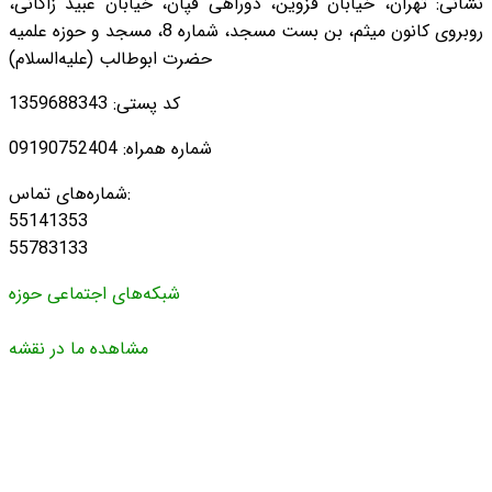
نشانی: تهران، خیابان قزوین، دوراهی قپان، خیابان عبید زاکانی،
روبروی کانون میثم، بن بست مسجد، شماره 8، مسجد و حوزه علمیه
حضرت ابوطالب (علیه‌السلام)
کد پستی: 1359688343
شماره همراه: 09190752404
شماره‌های تماس:
55141353
55783133
شبکه‌های اجتماعی حوزه
مشاهده ما در نقشه