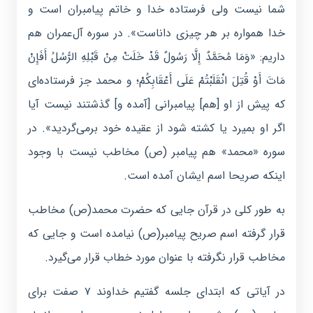
شما نیست ولى فرستاده خدا و خاتم پیامبران است و
خدا همواره بر هر چیزى داناست». در سوره آل‌عمران هم
داریم: «وَمَا مُحَمَّدٌ إِلَّا رَسُولٌ قَدْ خَلَتْ مِنْ قَبْلِهِ الرُّسُلُ أَفَإِنْ
مَاتَ أَوْ قُتِلَ انْقَلَبْتُمْ عَلَى أَعْقَابِکُمْ؛ و محمد جز فرستاده‏‌اى
که پیش از او [هم] پیامبرانى [آمده و] گذشتند نیست آیا
اگر او بمیرد یا کشته شود از عقیده خود برمى‏‌گردید». در
سوره «محمد» هم پیامبر (ص) مخاطب نیست با وجود
اینکه صریحا اسم ایشان آمده است.
به طور کلی در قرآن جایی که حضرت محمد(ص) مخاطب
قرار گرفته اسم صریح پیامبر(ص) نیامده است و جایی که
مخاطب قرار نگرفته با عنوان مورد خطاب قرار می‌گیرد.
در آیاتی که ابتدای جلسه گفتیم خداوند ۷ صفت برای