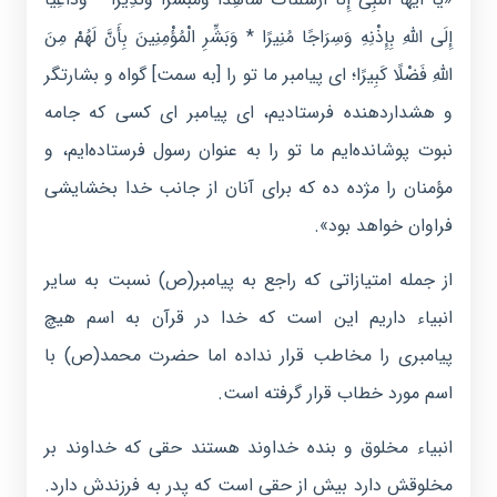
إِلَى اللَّهِ بِإِذْنِهِ وَسِرَاجًا مُنِیرًا * وَبَشِّرِ الْمُؤْمِنِینَ بِأَنَّ لَهُمْ مِنَ
اللَّهِ فَضْلًا کَبِیرًا؛ اى پیامبر ما تو را [به سمت] گواه و بشارتگر
و هشداردهنده فرستادیم، ای پیامبر ای کسی که جامه
نبوت پوشانده‌ایم ما تو را به عنوان رسول فرستاده‌‌ایم، و
مؤمنان را مژده ده که براى آنان از جانب خدا بخشایشى
فراوان خواهد بود».
از جمله امتیازاتی که راجع به پیامبر(ص) نسبت به سایر
انبیاء داریم این است که خدا در قرآن به اسم هیچ
پیامبری را مخاطب قرار نداده اما حضرت محمد(ص) با
اسم مورد خطاب قرار گرفته است.
انبیاء مخلوق و بنده خداوند هستند حقی که خداوند بر
مخلوقش دارد بیش از حقی است که پدر به فرزندش دارد.