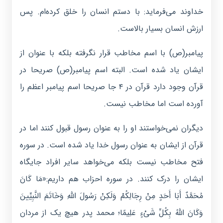
خداوند می‌فرماید: با دستم انسان را خلق کرده‌ام. پس
ارزش انسان بسیار بالاست.
پیامبر(ص) با اسم مخاطب قرار نگرفته بلکه با عنوان از
ایشان یاد شده است. البته اسم پیامبر(ص) صریحا در
قرآن وجود دارد قرآن در ۴ جا صریحا اسم پیامبر اعظم را
آورده است اما مخاطب نیست.
دیگران نمی‌خواستند او را به عنوان رسول قبول کنند اما در
قرآن از ایشان به عنوان رسول خدا یاد شده است. در سوره
فتح مخاطب نیست بلکه می‌خواهد سایر افراد جایگاه
ایشان را درک کنند. در سوره احزاب هم داریم:«مَا کَانَ
مُحَمَّدٌ أَبَا أَحَدٍ مِنْ رِجَالِکُمْ وَلَکِنْ رَسُولَ اللَّهِ وَخَاتَمَ النَّبِیِّینَ
وَکَانَ اللَّهُ بِکُلِّ شَیْءٍ عَلِیمًا؛ محمد پدر هیچ یک از مردان