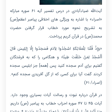
آیت‌الله ضیاءآبادی در درس تفسیر آیه ۶۱ سوره مبارکه
«اسراء» با اشاره به ویژگی های اخلاقی پیامبر اعظم(ص)
به تشریح نحوه مورد خطاب قرار گرفتن حضرت
محمد(ص) در قرآن کریم پرداخت.
«وَإِذْ قُلْنَا لِلْمَلَائِکَةِ اسْجُدُوا لِآدَمَ فَسَجَدُوا إِلَّا إِبْلِیسَ قَالَ
أَأَسْجُدُ لِمَنْ خَلَقْتَ طِینًا؛ و هنگامى را که به فرشتگان
گفتیم براى آدم سجده کنید پس [همه] جز ابلیس سجده
کردند گفت آیا براى کسى که از گل آفریدى سجده کنم».
(اسراء/ ۶۱)
در قرآن درباره نبوت و رسالت آیات بسیاری وجود دارد.
آیات ۴۵ تا ۴۷ سوره احزاب خطاب به پیامبر (ص) داریم:
«یَا أَیُّهَا النَّبِیُّ إِنَّا أَرْسَلْنَاکَ شَاهِدًا وَمُبَشِّرًا وَنَذِیرًا * وَدَاعِیًا