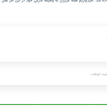
اده شد. امیدواریم همه عزیزان به وظیفه شرعی خود در این امر عمل ک
ضرت ابوطالب