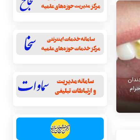
دندان
حرام