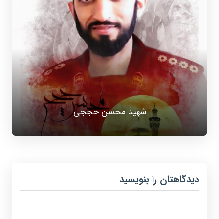
شهید محسن حججی
دیدگاهتان را بنویسید