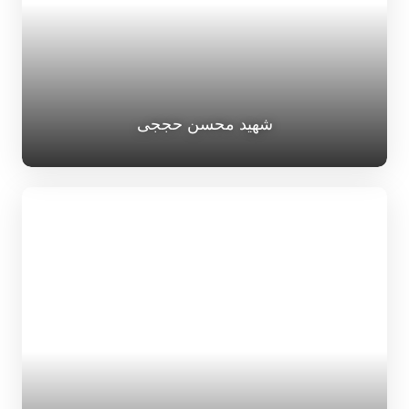
شهید محسن حججی