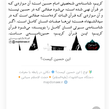
این حسین کیست؟
لوح | این حسین کیست؟
نکاتی در رابطه با معرفت
دستگاه سیدالشهداء (علیه‌السلام)
حجت الاسلام سینایی
majidsinaee.ir