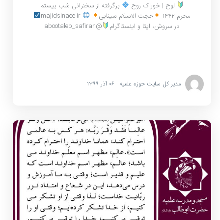
لوح | خوراک روح
برگرفته از سخنرانی شب بیستم
محرم ۱۴۴۲
حجت الاسلام سینایی
majidsinaee.ir
در سروش، ایتا و اینستاگرام
@abootaleb_safiran
مدیر کل سایت حوزه علمیه
۰۶ آذر ۱۳۹۹