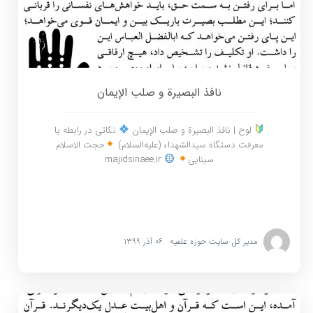
نافذ البصیرة و صلب الإیمان
لوح | نافذ البصیرة و صلب الإیمان
نکاتی در رابطه با
معرفت دستگاه سیدالشهداء (علیه‌السلام)
حجت الاسلام
سینایی
majidsinaee.ir
مدیر کل سایت حوزه علمیه
۰۶ آذر ۱۳۹۹