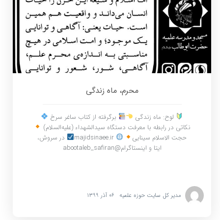
محرم، ماه زندگی
لوح: ماه زندگی
برگرفته از کتاب ساغر سرخ
نکاتی در رابطه با معرفت دستگاه سیدالشهداء (علیه‌السلام)
حجت الاسلام سینایی
majidsinaee.ir
در سروش،
ایتا و اینستاگرام@abootaleb_safiran
مدیر کل سایت حوزه علمیه
۰۶ آذر ۱۳۹۹