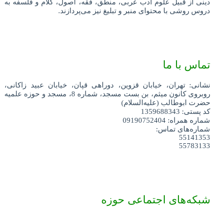
دینی از قبیل علوم ادب عربی، منطق، فقه، اصول، کلام و فلسفه به
دروس روشی با محتوای منبر و تبلیغ نیز می‌پردازند.
تماس با ما
نشانی: تهران، خیابان قزوین، دوراهی قپان، خیابان عبید زاکانی،
روبروی کانون میثم، بن بست مسجد، شماره 8، مسجد و حوزه علمیه
حضرت ابوطالب (علیه‌السلام)
کد پستی: 1359688343
شماره همراه: 09190752404
شماره‌های تماس:
55141353
55783133
شبکه‌های اجتماعی حوزه