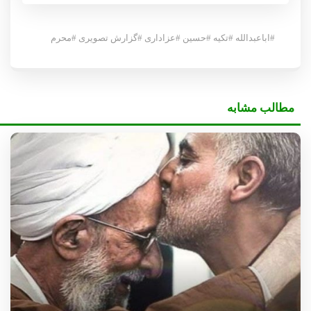
#
اباعبدالله
#
تکیه
#
حسین
#
عزاداری
#
گزارش تصویری
#
محرم
مطالب مشابه