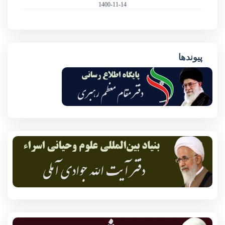
1400-11-14
پیوندها