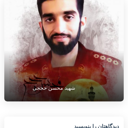
شهید محسن حججی
دیدگاهتان را بنویسید