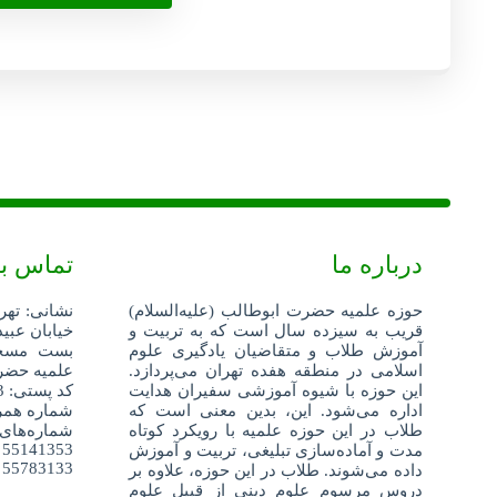
درباره ما
تماس با
حوزه علمیه حضرت ابوطالب (علیه‌السلام)
نشانی: تهر
قریب به سیزده سال است که به تربیت و
خیابان عبید
آموزش طلاب و متقاضیان یادگیری علوم
اسلامی در منطقه هفده تهران می‌پردازد.
علمیه حضرت
این حوزه با شیوه آموزشی سفیران هدایت
کد پستی: 1359688343
اداره می‌شود. این، بدین معنی است که
شماره همراه: 52404
طلاب در این حوزه علمیه با رویکرد کوتاه
شماره‌های
55141353
مدت و آماده‌سازی تبلیغی، تربیت و آموزش
55783133
داده می‌شوند. طلاب در این حوزه، علاوه بر
دروس مرسوم علوم دینی از قبیل علوم