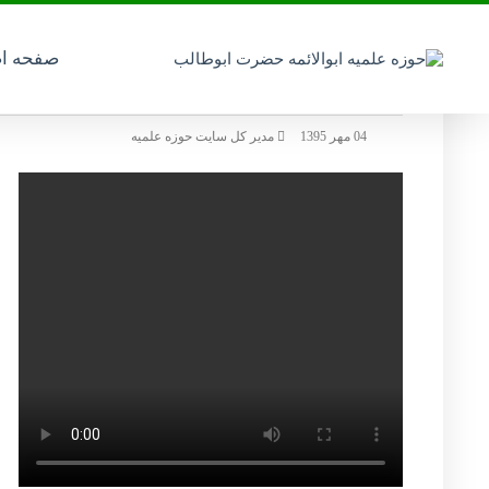
صفحه ا
yassminabdelmagied_uyrdfvhbj
04 مهر 1395
مدیر کل سایت حوزه علمیه