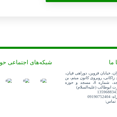
 ما
شبکه‌های اجتماعی حو
ان، خیابان قزوین، دوراهی قپان،
 زاکانی، روبروی کانون میثم، بن
بست مسجد، شماره 8، مسجد و حوزه
 ابوطالب (علیه‌السلام)
091907
 تماس: