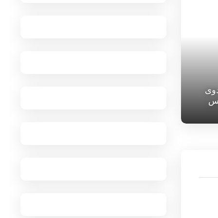
دوی
س