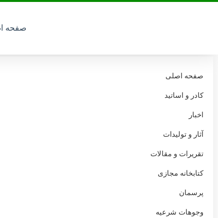
صفحه اصلی
اخبار
تقریرات و مقالات
آثار و تولیدات
صفحه ا
صفحه اصلی
yasmin-87ytgvbnm
کادر و اساتید
اخبار
04 مهر 1395
مدیر کل سایت حوزه علمیه
آثار و تولیدات
تقریرات و مقالات
کتابخانه مجازی
پرسمان
وجوهات شرعیه