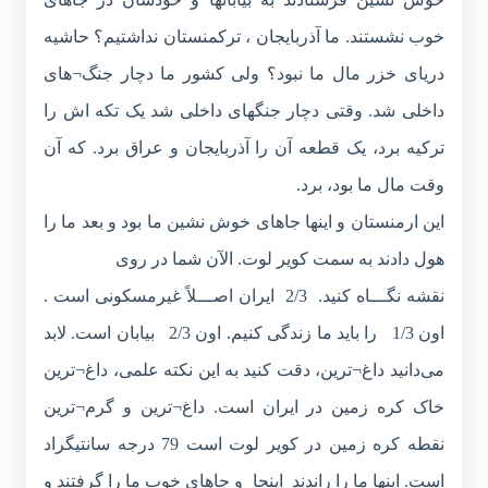
خوب نشستند. ما آذربایجان ، ترکمنستان نداشتیم؟ حاشیه
دریای خزر مال ما نبود؟ ولی کشور ما دچار جنگ¬های
داخلی شد. وقتی دچار جنگهای داخلی شد یک تکه اش را
ترکیه برد، یک قطعه آن را آذربایجان و عراق برد. که آن
وقت مال ما بود، برد.
این ارمنستان و اینها جاهای خوش نشین ما بود و بعد ما را
هول دادند به سمت کویر لوت. الآن شما در روی
نقشه نگـــاه کنید. 2/3 ایران اصـــلاً غیرمسکونی است .
اون 1/3 را باید ما زندگی کنیم. اون 2/3 بیابان است. لابد
می‌دانید داغ¬ترین، دقت کنید به این نکته علمی، داغ¬ترین
خاک کره زمین در ایران است. داغ¬ترین و گرم¬ترین
نقطه کره زمین در کویر لوت است 79 درجه سانتیگراد
است. اینها ما را راندند اینجا و جاهای خوب ما را گرفتند و