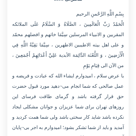
بِسْمِ اللَّهِ الرَّحْمنِ الرحیم
الْحَمْدُ رَبِّ الْعَالَمِينَ ، الصَّلَاةُ وَ السَّلَامُ عَلَى الملائکه
المقربین و الانبیاء المرسلین سِيَّمَا خاتهم و افضلهم محمّد
و على اهل بیته الاطیبین الاطهرین ، سِيَّمَا بَقِيَّةُ اللَّهِ فِي
الْأَرَضِينَ ، وَ اللَّعْنَة الدَّائِمَة الأبدية عَلِيِّ أَعْدَائِهِمْ أَجْمَعِينَ ،
من الآن الی قِيَامِ يَوْمِ
با عرض سلام ، امیدوارم ایشاء الله که عبادت و فریضه و
عمل صالحی که شما انجام می¬دهید مورد قبول حضرت
حق قرار گرفته باشد و گرمای طاقت فرسای این
روزهای تهران برای شما عزیزان و جوانان مشکلی ایجاد
نکرده باشد شاید کار سختی باشد ولی شما همت کردید و
آمدید و باید از شما تشکر بشود؛ امیدوارم به اجر بی¬پایان