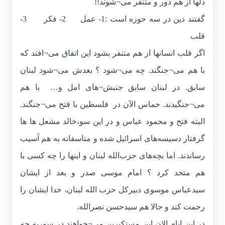
دلها از هم دور و متنفر می¬شوند!!
گفتند دین در سه حوزه است :1- عمل 2- فکر 3-
قلب
اگر قلب انسانها از هم متنفر بشود این اتفاق می¬افتد که
با هم می¬جنگند. چه می¬شود ؟ بعدش می¬شود لبنان
سابق. در لبنان سابق جنبش¬های امل و… با هم
می¬جنگیدند. حماس الآن در فلسطین با فتح می¬جنگند.
البته فتح و محمود عباس و در این سو،خالد مشعل ها ها
گرفتار دسیسه‌های اسرائیل شده و متاسفانه به هم آسیب
رساندند. اما بچه‌های حزب‌الله لبنان و اینها را چه کسی با
هم متحد کرد ؟ امام موسی صدر و بعد از ایشان
سیدعباس موسوی دبیرکل حزب الله لبنان، خدا ایشان را
رحمت کند و حالا هم سیدحسن نصرالله.
در این ایام الان این مستکبرین می¬خواهند در سوریه چه