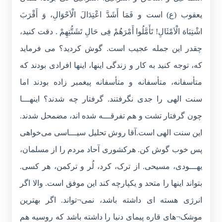
یعقوب (ع) است و فَمَا أَشَدَّ اعْتِدَالَ الْاَحْوَالِ، وَ أَقْرَبَ
اشْتِبَاهَ الْاَمْثَالِ! تَأَمَّلُوا أَمْرَهُمْ فِی حَالِ تَشَتُّتِهِمْ . دقت کنید،
چقدر این جمله عجیب است. گوش کردید؟ می فرماید
که، توجه کنید به کار و زندگی اینها، اینها افرادی بودند که
متأسفانه، متأسفانه و متأسفانه پیغمبر زاده بودند اما
سنت الهی را جدی نگرفتند. گرفتار چه شدند؟ اینهـــا
چون گرفتار تشت و هم تفرقـــه شده اند، مضمحل شدند.
این سنت الهی است.آقا روش تحلیل سیـــاسی می‌خواهی
پس خوب گوش کن. هرکشوری آحاد مردم را از مسلمان،
یهـــودی، مسیحی. از ترک، کرد، لُر و ترکمن، هر کسی.
بتواند اینها را متحد و یکپارچه کند این موفق است. والا اگر
انرژی هسته ای داشته باشد، نمی¬تواند. اگر بهترین
موشک¬های قاره پیمای دنیا را داشته باشد که روسیه هم