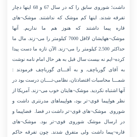
داشت؛ شوروی سابق را که در سال 67 و 68 اینها دچار
تفرقه شدند. اینها کم موشک که نداشتند. موشک¬های
قاره پیما داشتند که هنوز هم ما نداریم. آنها
موشک¬ههایشان لااقل 7000 کیلومتر را می¬زند. مال ما
حداکثر 2.500 کیلومتر را می¬زند. الآن تازه ما دست پیدا
کرده¬ایم نه بیست سال قبل به هر حال امام نامه نوشت
به آقای گورباچف. و به آقـــای گورباچف فرمودند :
شمـــا محاسبات اقتصادتان، نظامی-تــــان درست بود در
آنها اشتباه نکردید. موشک¬هایتان خوب می¬زند. آمریکا از
نظر هواپیما قوی¬تر بود، هواپیماهای مدرنتری داشت و
شوروی موشک¬های قوی¬تر داشت در فضا. فضاپیما و
در ارسال موشک شوروی قوی¬تر بود. موشک¬های
قاره¬پیما داشت ولی متفرق شدند. چون تفرقه حاکم