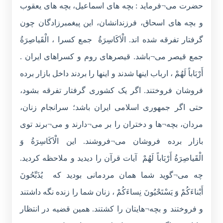
حضرت می¬فرماید : بچه های اسماعیل، بچه های یعقوب
و بچه های اسحاق، فرزندانشان، این پیغمبرزادگان چون
گرفتار تفرقه شده اند. الْاَكَاسِرَةُ جمع کسرا ، الْقَیاصِرَةُ
جمع قیصر می¬باشد. قیصرهای روم و کسراهای ایران .
أَرْبَاباً لَهُمْ ، ارباب اینها شدند و اینها را بردند داخل بازار برده
فروشان فروختند. اگر یک کشوری گرفتار تفرقه بشود،
حتی اگر جمهوری اسلامی ایران باشد؛ سرانجام زنان،
مردان، بچه¬ها و دختران را بر می¬دارند و می¬برند توی
بازار برده فروشان می¬فروشند. این الْاَكَاسِرَةُ وَ
الْقَیاصِرَةُ أَرْبَاباً لَهُمْ آیات قرآن را دیدید و ملاحظه کردید.
چه می¬گوید شما همان مردمانی بودید که يُذَبِّحُونَ
أَبْناءَکُمْ وَ يَسْتَحْيُونَ نِساءَکُمْ ، زنان شما را زنده نگه داشتند
و فروختند و بچه¬هایتان را کشتند. همین قضیه در انتظار