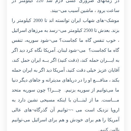
در زمانهای ضروری کسی لازم شد 220 کیلومتر در
ساعت برود ، ماشین آسیب می¬بیند.
موشک¬های شهاب ایران توانسته اند تا 2000 کیلومتر را
بزند. بعدش تا 2500 کیلومتر می¬رسد به مرزهای اسرائیل
، خوب تنفس گاه ما کجاست؟ می¬شود سوریه، تنفس
گاه ما کجاست؟ می¬شود لبنان. آمریکا نگاه کرد دید اگر
به ایـــران حمله کند، (دقت کنید) اگر بــه ایران حمل کند،
آقایان عزیز خیلی دقت کنید، آمریکا دید اگر به ایران حمله
بکند ، منافـــع او را در دریاهای مدیترانه و جاهای دیگر دنیا
ما می‌توانیم از سوریه بزنیم. چـــرا؟ چون سوریه متحد
مـــاست. ما از لبنـــان با اینکه مسیحی نشین دارد به
اروپا نزدیک است می ¬¬توانیم آن گذرگاه¬های عالی
آمریکا را هم برای خودش و هم برای اسرائیل می-توانیم
ناامن کنیم.