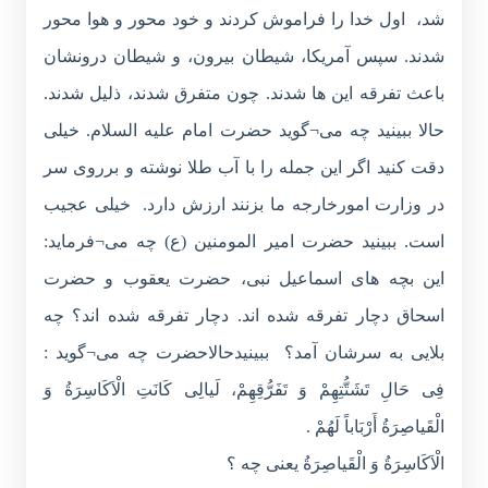
شد، اول خدا را فراموش کردند و خود محور و هوا محور
شدند. سپس آمریکا، شیطان بیرون، و شیطان درونشان
باعث تفرقه این ها شدند. چون متفرق شدند، ذلیل شدند.
حالا ببینید چه می¬گوید حضرت امام علیه السلام. خیلی
دقت کنید اگر این جمله را با آب طلا نوشته و برروی سر
در وزارت امورخارجه ما بزنند ارزش دارد. خیلی عجیب
است. ببینید حضرت امیر المومنین (ع) چه می¬فرماید:
این بچه های اسماعیل نبی، حضرت یعقوب و حضرت
اسحاق دچار تفرقه شده اند. دچار تفرقه شده اند؟ چه
بلایی به سرشان آمد؟ ببینیدحالاحضرت چه می¬گوید :
فِی حَالِ تَشَتُّتِهِمْ وَ تَفَرُّقِهِمْ، لَیالِی كَانَتِ الْاَكَاسِرَةُ وَ
الْقَیاصِرَةُ أَرْبَاباً لَهُمْ .
الْاَكَاسِرَةُ وَ الْقَیاصِرَةُ یعنی چه ؟