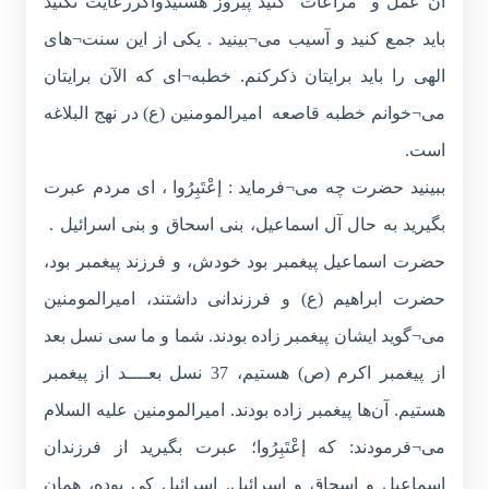
آن عمل و مراعات کنید پیروز هستیدواگررعایت نکنید
باید جمع کنید و آسیب می¬بینید . یکی از این سنت¬های
الهی را باید برایتان ذکرکنم. خطبه¬ای که الآن برایتان
می¬خوانم خطبه قاصعه امیرالمومنین (ع) در نهج البلاغه
است.
ببینید حضرت چه می¬فرماید : إعْتَبِرُوا ، ای مردم عبرت
بگیرید به حال آل اسماعیل، بنی اسحاق و بنی اسرائیل .
حضرت اسماعیل پیغمبر بود خودش، و فرزند پیغمبر بود،
حضرت ابراهیم (ع) و فرزندانی داشتند، امیرالمومنین
می¬گوید ایشان پیغمبر زاده بودند. شما و ما سی نسل بعد
از پیغمبر اکرم (ص) هستیم، 37 نسل بعــــد از پیغمبر
هستیم. آن‌ها پیغمبر زاده بودند. امیرالمومنین علیه السلام
می¬فرمودند: که إعْتَبِرُوا؛ عبرت بگیرید از فرزندان
اسماعیل و اسحاق و اسرائیل. اسرائیل کی بوده، همان