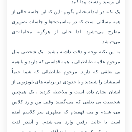
آن برسید و دست پیدا کنید.
یک نکته در ابتدا سخنانم بگویم : این که این جلسه خالی از
همه مسائلی است که در مناسبت¬ها و جلسات تصویری
مطرح می¬شود. لذا خالی از هرگونه مجامله¬ی
می¬باشد.
به این نکته توجه و دقت داشته باشید . یک شخصی مثل
مرحوم علامه طباطبائی با همه قداستی که دارند و با همه
بی تعلقی که دارند. مرحوم طباطبائی که شما حتماً
اسمشان را شنیدید و تا حدودی در برنامه های تلویزیونی از
ایشان نشان داده است و ملاحظه کردید ، یک همچنین
شخصیت بی تعلقی که می-گفتند وقتی من وارد کلاس
می¬شـدم و می¬فهمیدم که مطهری سر کلاسم آمده
است با حالت رقص وارد می¬شدم. و آنقدر لذت
می¬بردم که یک شخصیتی مانند آقای مطهری هر چه من