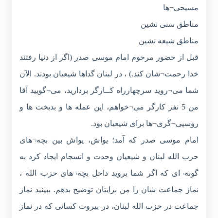
مسیحی¬ها
مناطق سنی نشین
مناطق شیعه نشین
قبل از حضور مرحوم امام موسی صدر (اگر از دنیا رفتند
خدا رحمت¬شان کند.) ، در لبنان گداها شیعیان بودند. الآن
شما می¬روید سرچهارراه کــارگر بردارید، می¬گویید آقا
من 5 نفر کارگر می¬خواهم، این عمله ها و بدبخت ها و
روسپی¬گری¬ها برای شیعیان بود.
امام موسی صدر که آمد؛ یواش، یواش بین بچه¬های
حزب الله لبنان و شیعیان وحدت و انسجام ایجاد کرد به
گونه¬ای که اگر شما بروید داخل بچه¬های حزب¬الله ،
نماز جماعت شان را من برایتان توضیح بدهم. ببینید نماز
جماعت در حزب الله لبنان، در بیروت کسانی که در نماز