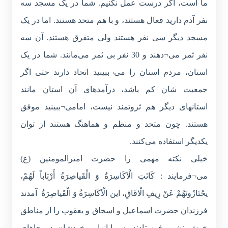
ما است، اگر درست عمل نکنیم. شما در یک مسجد سه
نفر آدم دارید فعال هستند، و با هم متحد هستند. اما در یک
مسجد دیگر سی نفر هستند ولی متفرق هستند. آن سه
نفر ثمر می¬دهند و 30 نفر بی ثمر می‌مانند. شما در یک
استان، مردم استان را می¬ببینید اتحاد دارند حتی اگر
جمعیت شان کم باشد، درآمدهای آن استان مانند
استانهای دیگر هم ثروتمند نیست، امامی¬ببینید موفق
هستند. چون متحد و منظم و هماهنگ هستند از توان
یکدیگر استفاده می‌کنند.
خیلی نکته مهمی را حضرت امیرالمومنین (ع)
می¬فرمایند : كَانَتِ الْاَكَاسِرَةُ وَ الْقَیاصِرَةُ أَرْبَاباً لَهُمْ،
یحْتَازُونَهُمْ عَنْ رِیفِ الْافَاقِ، این الْاَكَاسِرَةُ وَ الْقَیاصِرَةُ آمدند
فرزندان حضرت اسماعیل و اسحاق و یعقوب را از مناطق
خوش نشین فرستادند به بیابانها و خودشان در جاهای