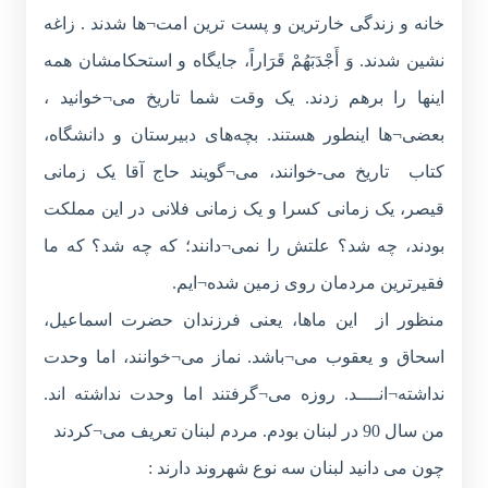
خانه و زندگی خارترین و پست ترین امت¬ها شدند . زاغه
نشین شدند. وَ أَجْدَبَهُمْ قَرَاراً، جایگاه و استحکامشان همه
اینها را برهم زدند. یک وقت شما تاریخ می¬خوانید ،
بعضی¬ها اینطور هستند. بچه‌های دبیرستان و دانشگاه،
کتاب تاریخ می-خوانند، می¬گویند حاج آقا یک زمانی
قیصر، یک زمانی کسرا و یک زمانی فلانی در این مملکت
بودند، چه شد؟ علتش را نمی¬دانند؛ که چه شد؟ که ما
فقیرترین مردمان روی زمین شده¬ایم.
منظور از این ماها، یعنی فرزندان حضرت اسماعیل،
اسحاق و یعقوب می¬باشد. نماز می¬خوانند، اما وحدت
نداشته¬انــــد. روزه می¬گرفتند اما وحدت نداشته اند.
من سال 90 در لبنان بودم. مردم لبنان تعریف می¬کردند
چون می دانید لبنان سه نوع شهروند دارند :