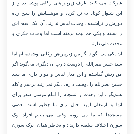
شرکت می¬کنند طرف زیرپیراهنی رکابی پوشیــده و از
این شلوار کوتاه به تن کرده و موهـــایش را سیخ زده
دورش را تراشیده ، وحدت لباس ندارند، آن یکی یقه¬اش
را بسته و یکی هم نیمه برهنه است اما وحدت فکری و
وحدت دلی دارند.
آن یکی می¬گوید اگر من زیرپیراهن رکابی پوشیده¬ام اما
سید حسن نصرالله را دوست دارم. آن دیگری می‌گوید اگر
من ریش گذاشتم و این مدل لباس و مو را دارم اما سید
حسن نصرالله را دوست دارم. دیگر نمی‌زنند بر سر و کله
همدیگر . این وحدت و انسجام را امام موسی صدر برای
آنها به ارمغان آورد. حال برای ما چطور است بعضی
مسجدها که ما می¬رویم وقتی می¬بینیم افراد نوک
سوزن اختلاف سلیقه دارند ؛ و بخاطر همان نوک سوزن