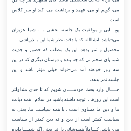
می¬گویم او می¬فهمد و برداشت می¬کند او سر کلاس
است.
پویـــایی و موفقیت یک جلسه، بخشی بـــا شما عزیزان
می¬باشد. انشاالله که با دقت نظر شما این بــذرپاشی
محصول و ثمر بدهد. این یک مطلب که حضور و جدیت
شما پای سخنرانی که چه بنده و دوستان دیگری که در این
سه روز خواهند آمد می¬تواند خیلی مؤثر باشد و این
جلسه ثمر بدهد.
حــــال وارد بحث خودمــــان شویم که تا حدی متداولتر
است این روزها . توجه داشته باشید در اسلام . همه دیانت
ما و دین ما مساوی است . با همه سیاست ما، یعنی نه
سیاست کمتر است از دین و نه دین کمتر از سیاست
می¬باشد. کـــاملاً همپوشانی دارند. یعنی اگر شمـــا دایره