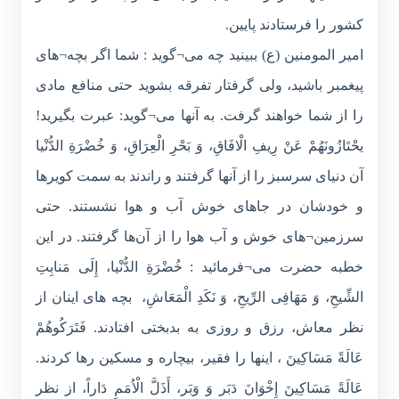
کشور را فرستادند پایین.
امیر المومنین (ع) ببینید چه می¬گوید : شما اگر بچه¬های
پیغمبر باشید، ولی گرفتار تفرقه بشوید حتی منافع مادی
را از شما خواهند گرفت. به آنها می¬گوید: عبرت بگیرید!
یحْتَازُونَهُمْ عَنْ رِیفِ الْافَاقِ، وَ بَحْرِ الْعِرَاقِ، وَ خُضْرَةِ الدُّنْیا
آن دنیای سرسبز را از آنها گرفتند و راندند به سمت کویرها
و خودشان در جاهای خوش آب و هوا نشستند. حتی
سرزمین¬های خوش و آب هوا را از آن‌ها گرفتند. در این
خطبه حضرت می¬فرمائید : خُضْرَةِ الدُّنْیا، إِلَی مَنابِتِ
الشِّیحِ، وَ مَهَافِی الرِّیحِ، وَ نَكَدِ الْمَعَاشِ، بچه های اینان از
نظر معاش، رزق و روزی به بدبختی افتادند. فَتَرَكُوهُمْ
عَالَةً مَسَاكِینَ ، اینها را فقیر، بیچاره و مسکین رها کردند.
عَالَةً مَسَاكِینَ إِخْوَانَ دَبَر وَ وَبَر، أَذَلَّ الْاُمَمِ دَاراً، از نظر