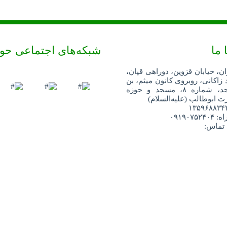
 ما
شبکه‌های اجتماعی حو
ان، خیابان قزوین، دوراهی قپان،
 زاکانی، روبروی کانون میثم، بن
بست مسجد، شماره ۸، مسجد و حوزه
 ابوطالب (علیه‌السلام)
۰۹۱۹۰۷
 تماس: