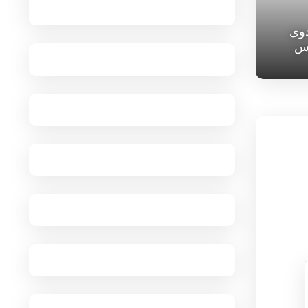
دوی
س