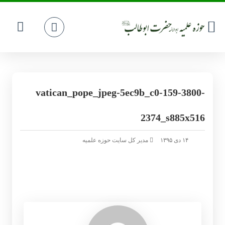
vatican_pope_jpeg-5ec9b_c0-159-3800-
2374_s885x516
۱۴ دی ۱۳۹۵
مدیر کل سایت حوزه علمیه