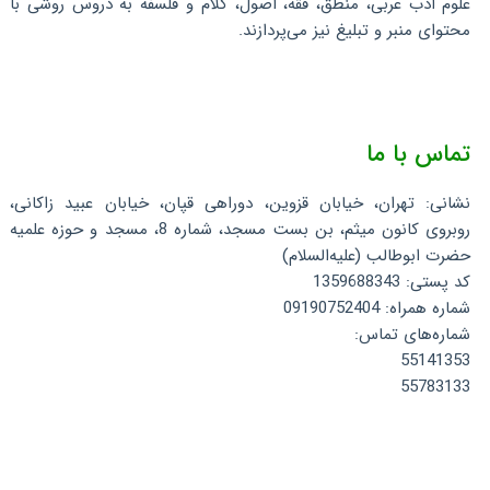
علوم ادب عربی، منطق، فقه، اصول، کلام و فلسفه به دروس روشی با
محتوای منبر و تبلیغ نیز می‌پردازند.
تماس با ما
نشانی: تهران، خیابان قزوین، دوراهی قپان، خیابان عبید زاکانی،
روبروی کانون میثم، بن بست مسجد، شماره 8، مسجد و حوزه علمیه
حضرت ابوطالب (علیه‌السلام)
کد پستی: 1359688343
شماره همراه: 09190752404
شماره‌های تماس:
55141353
55783133