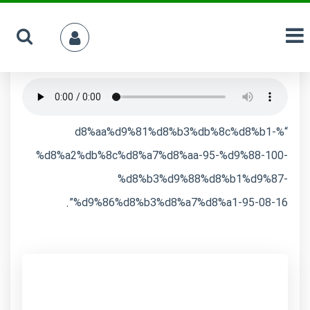
05 دی 1395
مدیر کل سایت حوزه علمیه
“%d8%aa%d9%81%d8%b3%db%8c%d8%b1-
%d8%a2%db%8c%d8%a7%d8%aa-95-%d9%88-100-
%d8%b3%d9%88%d8%b1%d9%87-
%d9%86%d8%b3%d8%a7%d8%a1-95-08-16”.