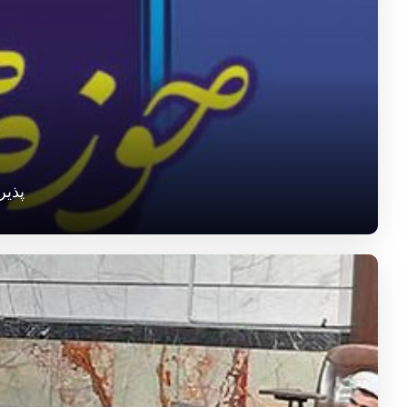
پذیرش