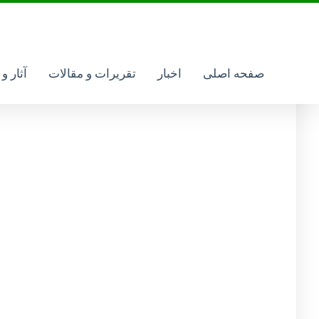
کتسام
صفحه اصلی
اخبار
تقریرات و مقالات
آثار و
21 آبان 1399
مدیر کل سایت حوزه علمیه