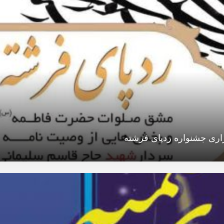
اری جشنواره ردپای فرشته