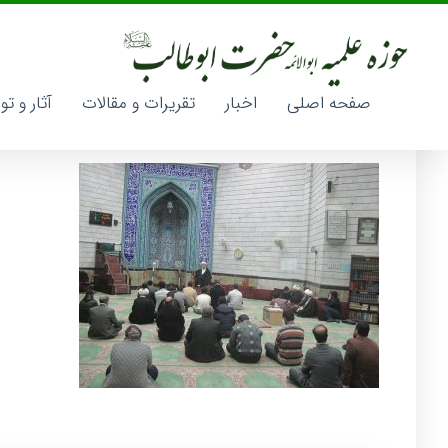
img_1303
صفحه اصلی
اخبار
تقریرات و مقالات
آثار و تو
14 دی 1395
مدیر کل سایت حوزه علمیه