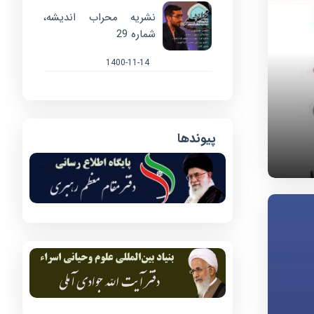
نشریه محراب اندیشه،
شماره 29
1400-11-14
پیوندها