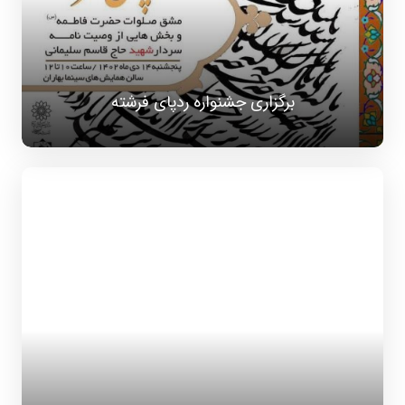
برگزاری جشنواره ردپای فرشته