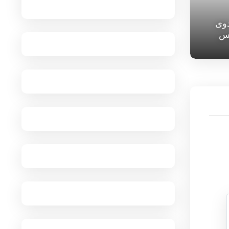
دوی
س