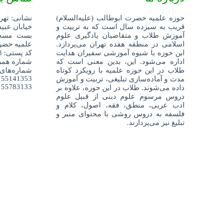
حوزه علمیه حضرت ابوطالب (علیه‌السلام)
نشانی: تهر
قریب به سیزده سال است که به تربیت و
خیابان عبید
آموزش طلاب و متقاضیان یادگیری علوم
اسلامی در منطقه هفده تهران می‌پردازد.
علمیه حضرت
این حوزه با شیوه آموزشی سفیران هدایت
کد پستی: 1359688343
اداره می‌شود. این، بدین معنی است که
شماره همراه: 52404
طلاب در این حوزه علمیه با رویکرد کوتاه
شماره‌های
55141353
مدت و آماده‌سازی تبلیغی، تربیت و آموزش
55783133
داده می‌شوند. طلاب در این حوزه، علاوه بر
دروس مرسوم علوم دینی از قبیل علوم
ادب عربی، منطق، فقه، اصول، کلام و
فلسفه به دروس روشی با محتوای منبر و
تبلیغ نیز می‌پردازند.